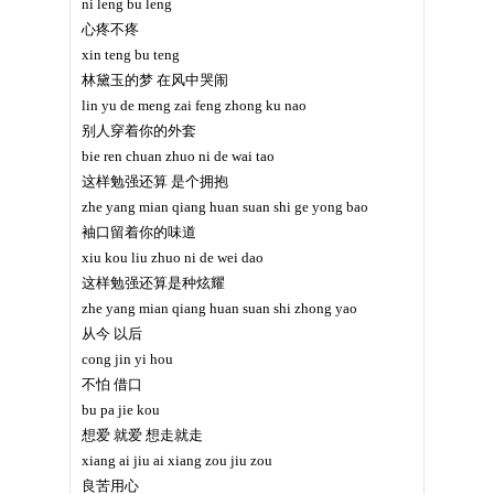
ni leng bu leng
心疼不疼
xin teng bu teng
林黛玉的梦 在风中哭闹
lin yu de meng zai feng zhong ku nao
别人穿着你的外套
bie ren chuan zhuo ni de wai tao
这样勉强还算 是个拥抱
zhe yang mian qiang huan suan shi ge yong bao
袖口留着你的味道
xiu kou liu zhuo ni de wei dao
这样勉强还算是种炫耀
zhe yang mian qiang huan suan shi zhong yao
从今 以后
cong jin yi hou
不怕 借口
bu pa jie kou
想爱 就爱 想走就走
xiang ai jiu ai xiang zou jiu zou
良苦用心