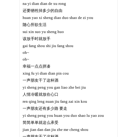
na yi dian dian de xu rong
还要牺牲掉多少的自由
huan yao xi sheng diao duo shao de zi you
随心所欲生活
sui xin suo yu sheng huo
该放手时就放手
gai fang shou shi jiu fang shou
oh~
oh~
幸福一点点拼凑
xing fu yi dian dian pin cou
一声朋友干了这杯酒
yi sheng peng you gan liao zhe bei jiu
人情冷暖就放在心口
ren qing leng nuan jiu fang zai xin kou
一声朋友还有多少路 要走
yi sheng peng you huan you duo shao lu yao zou
简简单单就这么承受
jian jian dan dan jiu zhe me cheng shou
一声朋友干了这杯酒