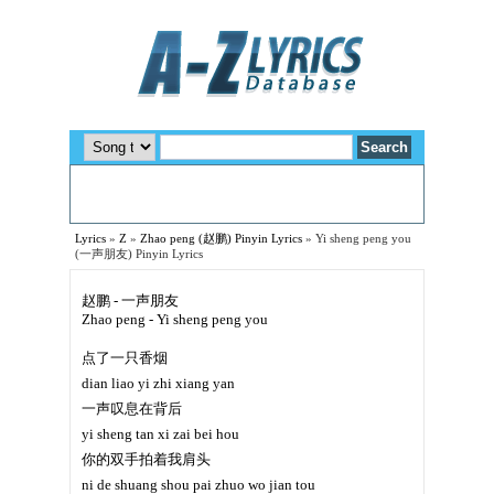
Lyrics
»
Z
»
Zhao peng (赵鹏) Pinyin Lyrics
»
Yi sheng peng you
(一声朋友) Pinyin Lyrics
赵鹏 - 一声朋友
Zhao peng - Yi sheng peng you
点了一只香烟
dian liao yi zhi xiang yan
一声叹息在背后
yi sheng tan xi zai bei hou
你的双手拍着我肩头
ni de shuang shou pai zhuo wo jian tou