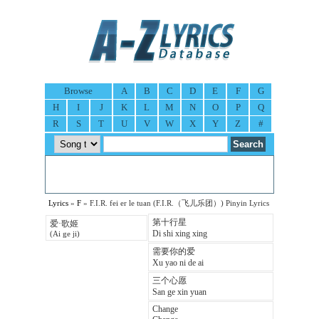
Browse
A
B
C
D
E
F
G
H
I
J
K
L
M
N
O
P
Q
R
S
T
U
V
W
X
Y
Z
#
Lyrics
»
F
» F.I.R. fei er le tuan (F.I.R.（飞儿乐团）) Pinyin Lyrics
第十行星
爱·歌姬
Di shi xing xing
(Ai ge ji)
需要你的爱
Xu yao ni de ai
三个心愿
San ge xin yuan
Change