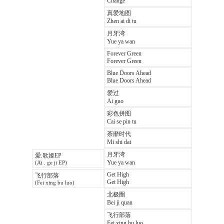
Change
真爱地图
Zhen ai di tu
月牙湾
Yue ya wan
Forever Green
Forever Green
Blue Doors Ahead
Blue Doors Ahead
爱过
Ai guo
彩色拼图
Cai se pin tu
荼靡时代
Mi shi dai
月牙湾
爱.歌姬EP
Yue ya wan
(Ai . ge ji EP)
Get High
飞行部落
Get High
(Fei xing bu luo)
北极圈
Bei ji quan
飞行部落
Fei xing bu luo