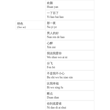
欢颜
Huan yan
一了百了
Yi liao bai liao
那一夜
绝色
Na yi ye
(Jue se)
男人的好
Nan ren de hao
心醉
Xin zui
我说我爱你
Wo shuo wo ai ni
分飞
Fen fei
不是我不小心
Bu shi wo bu xiao xin
比我幸福
Bi wo xing fu
断点
Duan dian
你到底爱谁
Ni dao di ai shui