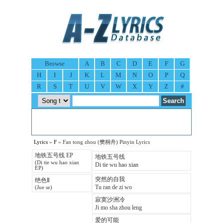
Browse
A
B
C
D
E
F
G
H
I
J
K
L
M
N
O
P
Q
R
S
T
U
V
W
X
Y
Z
#
Lyrics
»
F
» Fan tong zhou (樊桐舟) Pinyin Lyrics
地铁五号线 EP
地铁五号线
(Di tie wu hao xian
Di tie wu hao xian
EP)
突然的自我
绝色Ⅱ
Tu ran de zi wo
(Jue se)
寂寞沙洲冷
Ji mo sha zhou leng
爱的可能