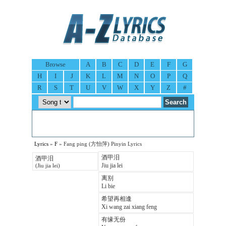
Browse
A
B
C
D
E
F
G
H
I
J
K
L
M
N
O
P
Q
R
S
T
U
V
W
X
Y
Z
#
Lyrics
»
F
» Fang ping (方怡萍) Pinyin Lyrics
酒甲泪
酒甲泪
Jiu jia lei
(Jiu jia lei)
离别
Li bie
希望再相逢
Xi wang zai xiang feng
有缘无份