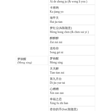
Ai de zheng ju (& weng li you )
卡将哟
Ka jiang yo
海甲天
Hai jia tian
梦红尘(&陈随意)
Meng hong chen (& chen sui yi )
醉醉醉
Zui zui zui
送给你
Song gei ni
梦袂醒
梦袂醒
Meng xing
(Meng xing)
天天醉
Tian tian zui
第九月台
Di jiu yue tai
心糟糟
Xin zao zao
幸福之恋
Xing fu zhi lian
牵你的手(feat.陈随意)