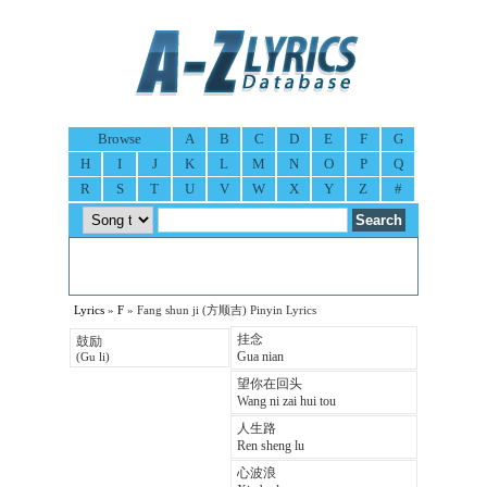
Browse
A
B
C
D
E
F
G
H
I
J
K
L
M
N
O
P
Q
R
S
T
U
V
W
X
Y
Z
#
Lyrics
»
F
» Fang shun ji (方顺吉) Pinyin Lyrics
挂念
鼓励
Gua nian
(Gu li)
望你在回头
Wang ni zai hui tou
人生路
Ren sheng lu
心波浪