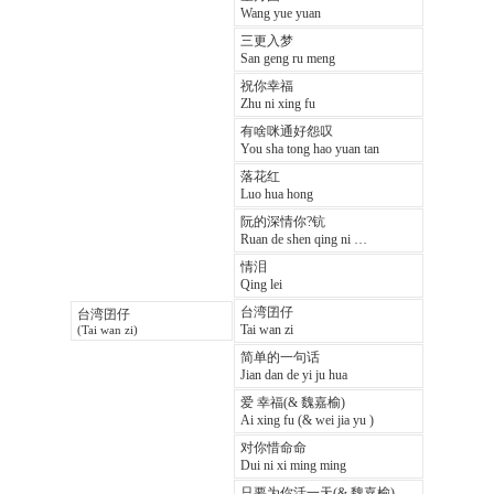
Wang yue yuan
三更入梦
San geng ru meng
祝你幸福
Zhu ni xing fu
有啥咪通好怨叹
You sha tong hao yuan tan
落花红
Luo hua hong
阮的深情你?钪
Ruan de shen qing ni …
情泪
Qing lei
台湾囝仔
台湾囝仔
Tai wan zi
(Tai wan zi)
简单的一句话
Jian dan de yi ju hua
爱 幸福(& 魏嘉榆)
Ai xing fu (& wei jia yu )
对你惜命命
Dui ni xi ming ming
只要为你活一天(& 魏嘉榆)