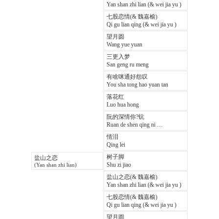
Yan shan zhi lian (& wei jia yu )
七股恋情(& 魏嘉榆)
Qi gu lian qing (& wei jia yu )
望月圆
Wang yue yuan
三更入梦
San geng ru meng
有啥咪通好怨叹
You sha tong hao yuan tan
落花红
Luo hua hong
阮的深情你?钪
Ruan de shen qing ni …
情泪
Qing lei
树子脚
盐山之恋
Shu zi jiao
(Yan shan zhi lian)
盐山之恋(& 魏嘉榆)
Yan shan zhi lian (& wei jia yu )
七股恋情(& 魏嘉榆)
Qi gu lian qing (& wei jia yu )
望月圆