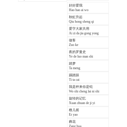
好好爱我
Hao hao ai wo
秋虹升起
Qiu hong sheng qi
爱字大家共用
Ai zi da jia gong yong
做客
Zuo ke
夜的罗曼史
Ye de luo man shi
踏梦
Ta meng
踢踏踩
Ti ta cai
我是秤来你是铊
Wo shi cheng lai ni shi
旋转的记忆
Xuan zhuan de ji yi
橹儿摇
Er yao
葬花
Zang hua