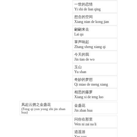
一世的恋情
Yi shi de lian qing
想念的空间
Xiang nian de kong jian
翩翩来去
Lai qu
掌声响起
Zhang sheng xiang qi
今天的我
Jin tian de wo
玉山
Yu shan
奇妙的梦想
Qi miao de meng xiang
相思的藤萝
Xiang si de teng luo
凤起云拥之金盏花
金盏花
(Feng qi yun yong zhi jin zhan
Jin zhan hua
hua)
问你在那里
Wen ni zai na li
逍遥游
Yao you