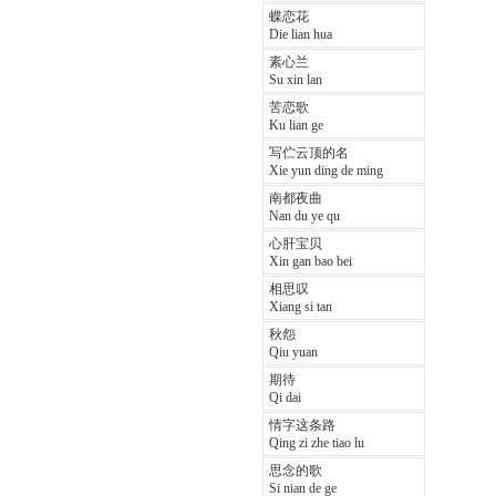
蝶恋花
Die lian hua
素心兰
Su xin lan
苦恋歌
Ku lian ge
写伫云顶的名
Xie yun ding de ming
南都夜曲
Nan du ye qu
心肝宝贝
Xin gan bao bei
相思叹
Xiang si tan
秋怨
Qiu yuan
期待
Qi dai
情字这条路
Qing zi zhe tiao lu
思念的歌
Si nian de ge