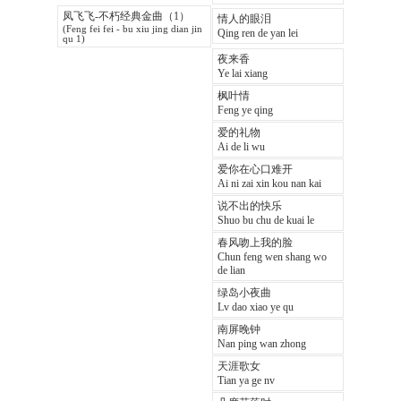
凤飞飞-不朽经典金曲（1）
情人的眼泪
(Feng fei fei - bu xiu jing dian jin
Qing ren de yan lei
qu 1)
夜来香
Ye lai xiang
枫叶情
Feng ye qing
爱的礼物
Ai de li wu
爱你在心口难开
Ai ni zai xin kou nan kai
说不出的快乐
Shuo bu chu de kuai le
春风吻上我的脸
Chun feng wen shang wo
de lian
绿岛小夜曲
Lv dao xiao ye qu
南屏晚钟
Nan ping wan zhong
天涯歌女
Tian ya ge nv