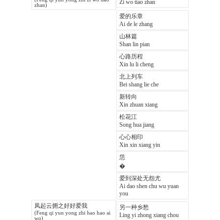
Zi wo tiao zhan
zhan)
爱的乐章
Ai de le zhang
山林篇
Shan lin pian
心路历程
Xin lu li cheng
北上列车
Bei shang lie che
新转向
Xin zhuan xiang
松花江
Song hua jiang
心心相印
Xin xin xiang yin
恁
�
爱到深处无怨尤
Ai dao shen chu wu yuan
you
凤起云拥之好好爱我
另一种乡愁
(Feng qi yun yong zhi hao hao ai
Ling yi zhong xiang chou
wo)