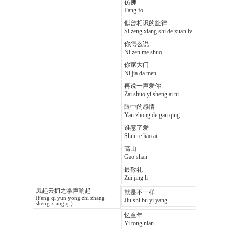
仿佛
Fang fo
似曾相识的旋律
Si zeng xiang shi de xuan lv
你怎么说
Ni zen me shuo
你家大门
Ni jia da men
再说一声爱你
Zai shuo yi sheng ai ni
眼中的感情
Yan zhong de gan qing
谁惹了爱
Shui re liao ai
高山
Gao shan
最敬礼
Zui jing li
凤起云拥之掌声响起
就是不一样
(Feng qi yun yong zhi zhang
Jiu shi bu yi yang
sheng xiang qi)
忆童年
Yi tong nian