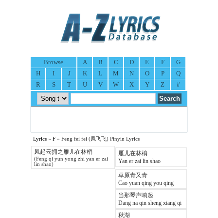
Browse
A
B
C
D
E
F
G
H
I
J
K
L
M
N
O
P
Q
R
S
T
U
V
W
X
Y
Z
#
Lyrics
»
F
» Feng fei fei (凤飞飞) Pinyin Lyrics
凤起云拥之雁儿在林梢
雁儿在林梢
(Feng qi yun yong zhi yan er zai
Yan er zai lin shao
lin shao)
草原青又青
Cao yuan qing you qing
当那琴声响起
Dang na qin sheng xiang qi
秋湖