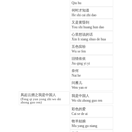
Qiu hu
何时才知道
He shi cai zhi dao
又是黄昏到
You shi huang hun dao
心里想说的话
Xin li xiang shuo de hua
五色缤纷
Wu se fen
旧情依依
Jiu qing yi yi
奈何
Nai he
问雁儿
Wen yan er
凤起云拥之我是中国人
我是中国人
(Feng qi yun yong zhi wo shi
Wo shi zhong guo ren
zhong guo ren)
彩色的爱
Cai se de ai
牧羊姑娘
Mu yang gu niang