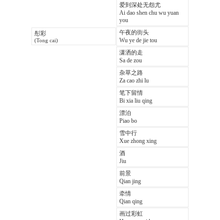
爱到深处无怨尤
Ai dao shen chu wu yuan
you
午夜的街头
彤彩
Wu ye de jie tou
(Tong cai)
潇洒的走
Sa de zou
杂草之路
Za cao zhi lu
笔下留情
Bi xia liu qing
漂泊
Piao bo
雪中行
Xue zhong xing
酒
Jiu
前景
Qian jing
牵情
Qian qing
画过彩虹