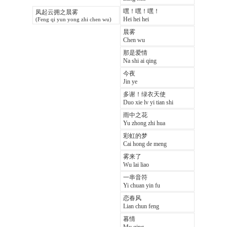
嘿！嘿！嘿！
凤起云拥之晨雾
Hei hei hei
(Feng qi yun yong zhi chen wu)
晨雾
Chen wu
那是爱情
Na shi ai qing
今夜
Jin ye
多谢！绿衣天使
Duo xie lv yi tian shi
雨中之花
Yu zhong zhi hua
彩虹的梦
Cai hong de meng
雾来了
Wu lai liao
一串音符
Yi chuan yin fu
恋春风
Lian chun feng
暮情