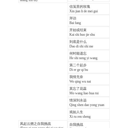
shang xin di)
信笺里的玫瑰
Xin jian li de mei gui
拜访
Bai fang
开始或结束
Kai shi huo jie shu
到底是什么
Dao di shi shi me
何时能遗忘
He shi neng yi wang
第二个起步
Di er ge qi bu
我情无奈
Wo qing wu nai
莫忘了花蕊
Mo wang liao hua rui
情深到永远
Qing shen dao yong yuan
戏如人生
Xi ru ren sheng
凤起云拥之自我挑战
自我挑战
(Feng qi yun yong zhi zi wo tiao