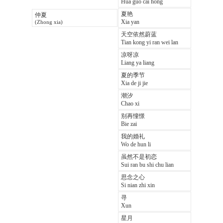
Hua guo cai hong
夏艳
仲夏
Xia yan
(Zhong xia)
天空依然蔚蓝
Tian kong yi ran wei lan
凉呀凉
Liang ya liang
夏的季节
Xia de ji jie
潮汐
Chao xi
别再憧憬
Bie zai
我的婚礼
Wo de hun li
虽然不是初恋
Sui ran bu shi chu lian
思念之心
Si nian zhi xin
寻
Xun
星月