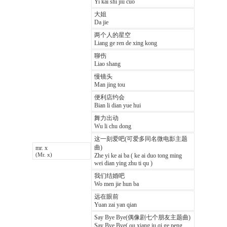
Yi kai shi jiu cuo
大姐
Da jie
两个人的星空
Liang ge ren de xing kong
聊伤
Liao shang
慢镜头
Man jing tou
便利店约会
Bian li dian yue hui
舞力出动
Wu li chu dong
这一刻爱吧(可爱多同名微电影主题
曲)
mr. x
(Mr. x)
Zhe yi ke ai ba ( ke ai duo tong ming
wei dian ying zhu ti qu )
我们结婚吧
Wo men jie hun ba
远在眼前
Yuan zai yan qian
Say Bye Bye(偶像剧七个朋友主题曲)
Say Bye Bye( ou xiang ju qi ge peng