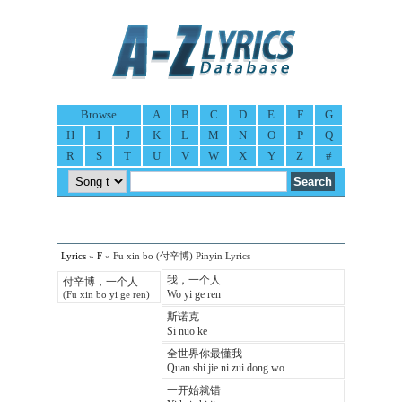
Browse
A
B
C
D
E
F
G
H
I
J
K
L
M
N
O
P
Q
R
S
T
U
V
W
X
Y
Z
#
Lyrics
»
F
» Fu xin bo (付辛博) Pinyin Lyrics
我，一个人
付辛博，一个人
Wo yi ge ren
(Fu xin bo yi ge ren)
斯诺克
Si nuo ke
全世界你最懂我
Quan shi jie ni zui dong wo
一开始就错