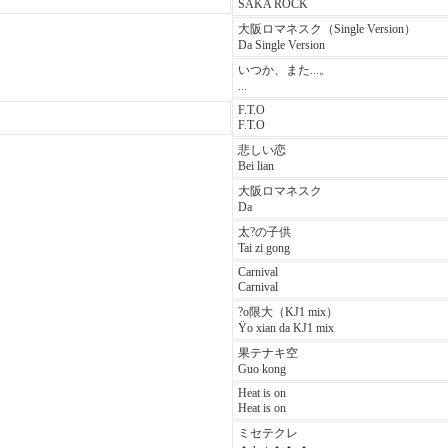
SAKA ROCK
大阪ロマネスク（Single Version）
Da Single Version
いつか、また...。
...
F.T.O
F.T.O
悲しい恋
Bei lian
大阪ロマネスク
Da
太?の子供
Tai zi gong
Carnival
Carnival
?o限大（KJ1 mix）
Ÿo xian da KJ1 mix
果テナキ空
Guo kong
Heat is on
Heat is on
ミセテクレ