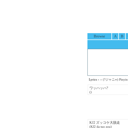
Browse
A
B
Lyrics
»
» (?ジャニ∞) Pinyin 
ワッハッハ?
()
KJ2 ズッコケ大脱走
(KJ2 da tuo zou)