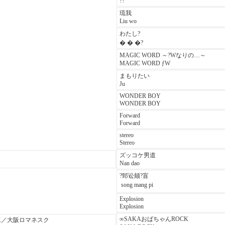
??
琉我
Liu wo
わたし?
� � �?
MAGIC WORD ～?Wなりの…～
MAGIC WORD ƒW
まもりたい
Ju
WONDER BOY
WONDER BOY
Forward
Forward
stereo
Stereo
ズッコケ男道
Nan dao
?郅讼颏?盲
 song mang pi
Explosion
Explosion
∞SAKAおばちゃんROCK
CK／大阪ロマネスク