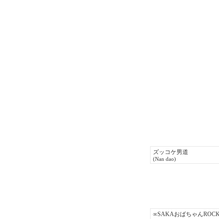
ズッコケ男道
(Nan dao)
∞SAKAおばちゃんRO