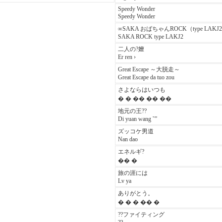
Speedy Wonder
Speedy Wonder
∞SAKA おばちゃんROCK（type LAKJ
SAKA ROCK type LAKJ2
二人の?嬗
Er ren ›
Great Escape ～大脱走～
Great Escape da tuo zou
さよならはいつも
� � �� �� ��
地元の王??
Di yuan wang ˜”
ズッコケ男道
Nan dao
エネルギ?
�� �
旅の涯には
Lv ya
ありがとう。
� � � �� �
??ファイティング