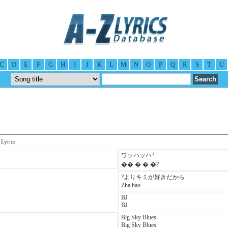
C
D
E
F
G
H
I
J
K
L
M
N
O
P
Q
R
S
T
U
Lyrics
ワッハッハ?
�� � � �?
?よりキミが好きだから
Zha hao
BJ
BJ
Big Sky Blues
Big Sky Blues