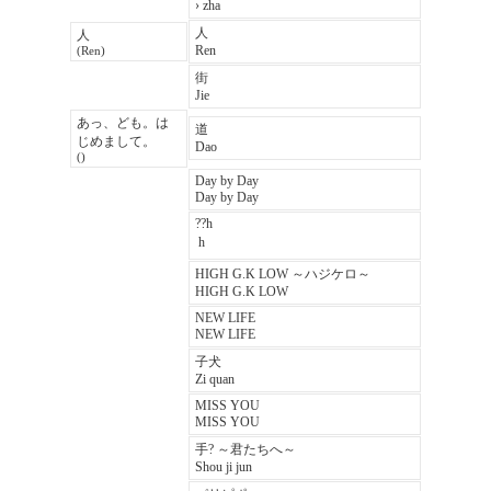
› zha
人
人
Ren
(Ren)
街
Jie
あっ、ども。は
道
じめまして。
Dao
()
Day by Day
Day by Day
??h
 h
HIGH G.K LOW ～ハジケロ～
HIGH G.K LOW
NEW LIFE
NEW LIFE
子犬
Zi quan
MISS YOU
MISS YOU
手? ～君たちへ～
Shou ji jun