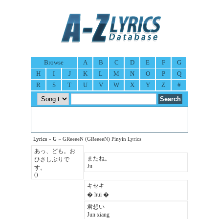
Browse
A
B
C
D
E
F
G
H
I
J
K
L
M
N
O
P
Q
R
S
T
U
V
W
X
Y
Z
#
Lyrics
»
G
» GReeeeN (GReeeeN) Pinyin Lyrics
あっ、ども。お
またね。
ひさしぶりで
Ju
す。
()
キセキ
� hui �
君想い
Jun xiang