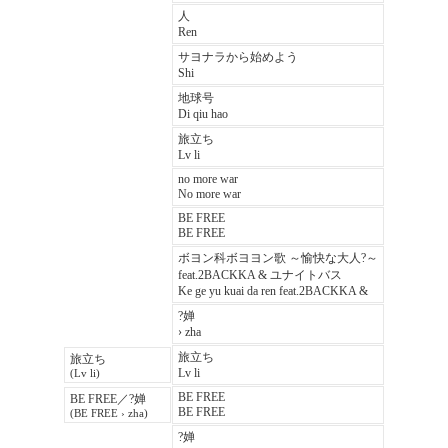
人
Ren
サヨナラから始めよう
Shi
地球号
Di qiu hao
旅立ち
Lv li
no more war
No more war
BE FREE
BE FREE
ボヨン科ボヨヨン歌 ～愉快な大人?～
feat.2BACKKA & ユナイトバス
Ke ge yu kuai da ren feat.2BACKKA &
?婵
› zha
旅立ち
旅立ち
Lv li
(Lv li)
BE FREE
BE FREE／?婵
BE FREE
(BE FREE › zha)
?婵