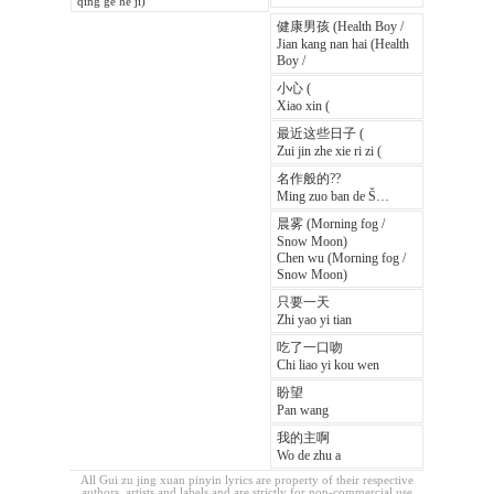
qing ge he ji)
健康男孩 (Health Boy /
Jian kang nan hai (Health
Boy /
小心 (
Xiao xin (
最近这些日子 (
Zui jin zhe xie ri zi (
名作般的??
Ming zuo ban de Š…
晨雾 (Morning fog /
Snow Moon)
Chen wu (Morning fog /
Snow Moon)
只要一天
Zhi yao yi tian
吃了一口吻
Chi liao yi kou wen
盼望
Pan wang
我的主啊
Wo de zhu a
All Gui zu jing xuan pinyin lyrics are property of their respective
authors, artists and labels and are strictly for non-commercial use