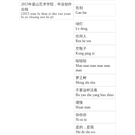
2015年釜山艺术学院．毕业创作
告别
合辑
Gao bie
(2015 nian fu shan yi shu xue yuan
bi ye chuang zuo he ji)
绿灯
Lv deng
任何人
Ren he ren
空瓶子
Kong ping zi
哒哒哒
Man man man man man
man
梦之树
Meng zhi shu
不要这样活着
Bu yao zhe yang huo zhuo
缓慢
Huan man
你你你
Ni ni ni
是的，是我
Shi de shi wo