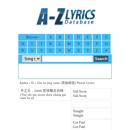
Browse
A
B
C
D
E
F
G
H
I
J
K
L
M
N
O
P
Q
R
S
T
U
V
W
X
Y
Z
#
Lyrics
»
G
» Gui zu jing xuan (贵族精选) Pinyin Lyrics
月之丘．soom 首张概念合辑
Sail Away
(Yue zhi qiu soom shou zhang gai
Sail Away
nian he ji)
Tonight
Tonight
Got Paid
Got Paid