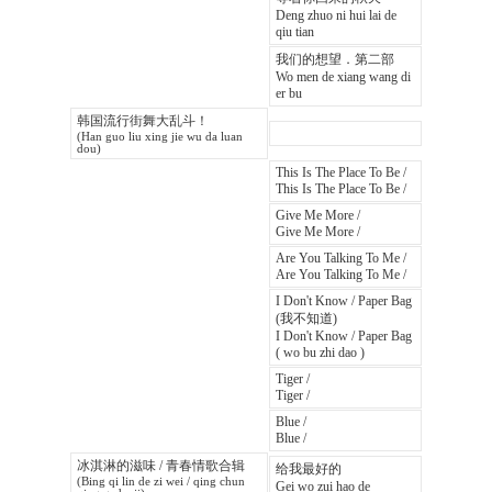
Deng zhuo ni hui lai de
qiu tian
我们的想望．第二部
Wo men de xiang wang di
er bu
韩国流行街舞大乱斗！
(Han guo liu xing jie wu da luan
dou)
This Is The Place To Be /
This Is The Place To Be /
Give Me More /
Give Me More /
Are You Talking To Me /
Are You Talking To Me /
I Don't Know / Paper Bag
(我不知道)
I Don't Know / Paper Bag
( wo bu zhi dao )
Tiger /
Tiger /
Blue /
Blue /
冰淇淋的滋味 / 青春情歌合辑
给我最好的
(Bing qi lin de zi wei / qing chun
Gei wo zui hao de