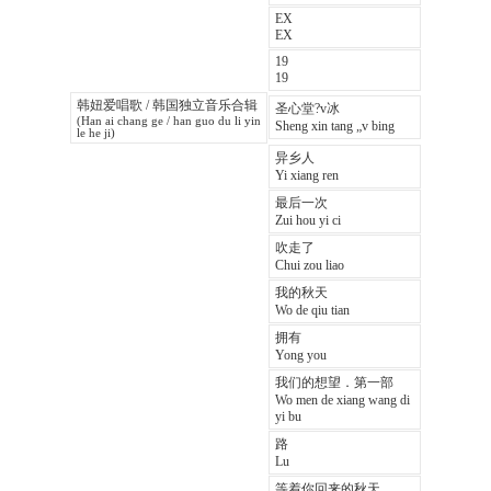
EX
EX
19
19
韩妞爱唱歌 / 韩国独立音乐合辑
圣心堂?v冰
(Han ai chang ge / han guo du li yin
Sheng xin tang „v bing
le he ji)
异乡人
Yi xiang ren
最后一次
Zui hou yi ci
吹走了
Chui zou liao
我的秋天
Wo de qiu tian
拥有
Yong you
我们的想望．第一部
Wo men de xiang wang di
yi bu
路
Lu
等着你回来的秋天