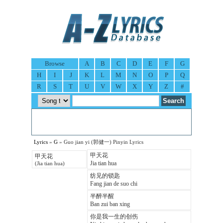
Browse
A
B
C
D
E
F
G
H
I
J
K
L
M
N
O
P
Q
R
S
T
U
V
W
X
Y
Z
#
Lyrics
»
G
» Guo jian yi (郭健一) Pinyin Lyrics
甲天花
甲天花
Jia tian hua
(Jia tian hua)
纺见的锁匙
Fang jian de suo chi
半醉半醒
Ban zui ban xing
你是我一生的创伤