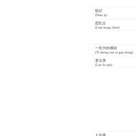
惦记
(Dian ji)
恋红尘
(Lian hong chen)
一生为你感动
(Yi sheng wei ni gan dong)
老父亲
(Lao fu qin)
人生路