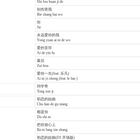
Shi fou huan ji de
别伤害我
Bie shang hai wo
街
Jie
永远爱你的我
Yong yuan ai ni de wo
爱的音符
Ai de yin fu
最后
Zui hou
爱你一生(feat. 乐凡)
Ai ni yi sheng (feat. le fan )
同学寄
Tong xue ji
初恋的姑娘
Chu lian de gu niang
都是你
Du shi ni
把你放心上
Ba ni fang xin shang
初恋的姑娘(DJ 开场版)