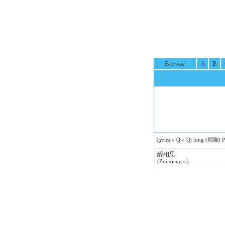
Browse
A
B
Lyrics
»
Q
» Qi long (祁隆) Pi
醉相思
(Zui xiang si)