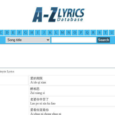
C
D
E
F
G
H
I
J
K
L
M
N
O
P
Q
R
S
T
U
nyin Lyrics
爱的期限
Ai de qi xian
醉相思
Zui xiang si
老婆你辛苦了
Lao po ni xin ku liao
爱着你宠着你
Ai zhuo ni chong zhuo ni