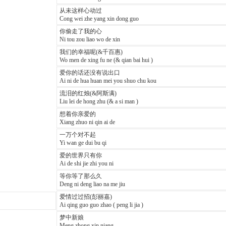
从未这样心动过
Cong wei zhe yang xin dong guo
你偷走了我的心
Ni tou zou liao wo de xin
我们的幸福呢(&千百惠)
Wo men de xing fu ne (& qian bai hui )
爱你的话还没有说出口
Ai ni de hua huan mei you shuo chu kou
流泪的红烛(&阿斯满)
Liu lei de hong zhu (& a si man )
想着你亲爱的
Xiang zhuo ni qin ai de
一万个对不起
Yi wan ge dui bu qi
爱的世界只有你
Ai de shi jie zhi you ni
等你等了那么久
Deng ni deng liao na me jiu
爱情过过招(彭丽嘉)
Ai qing guo guo zhao ( peng li jia )
梦中新娘
Meng zhong xin niang