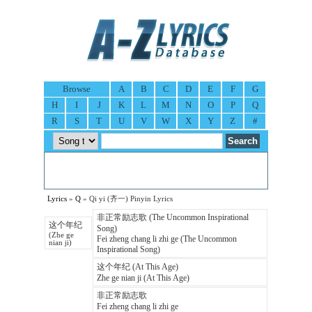
Browse
A
B
C
D
E
F
G
H
I
J
K
L
M
N
O
P
Q
R
S
T
U
V
W
X
Y
Z
#
Lyrics
»
Q
» Qi yi (齐一) Pinyin Lyrics
非正常励志歌 (The Uncommon Inspirational
这个年纪
Song)
(Zhe ge
Fei zheng chang li zhi ge (The Uncommon
nian ji)
Inspirational Song)
这个年纪 (At This Age)
Zhe ge nian ji (At This Age)
非正常励志歌
Fei zheng chang li zhi ge