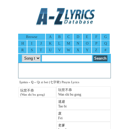
Browse
A
B
C
D
E
F
G
H
I
J
K
L
M
N
O
P
Q
R
S
T
U
V
W
X
Y
Z
#
Lyrics
»
Q
» Qi zi bei (七字辈) Pinyin Lyrics
玩世不恭
玩世不恭
Wan shi bu gong
(Wan shi bu gong)
逃避
Tao bi
废
Fei
老爹