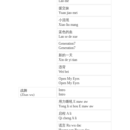
Lao die
援交妹
Yuan jiao mei
小流氓
Xiao liu mang
蓝色的血
Lan se de xue
Generation7
Generation7
新的一天
Xin de yi tian
违背
Wei bei
Open My Eyes
Open My Eyes
Intro
战舞
Intro
(Zhan wu)
用力嘶吼 E maw aw
Yong li si hou E maw aw
启程 A li
Qi cheng A li
谎言 Ru wu dac