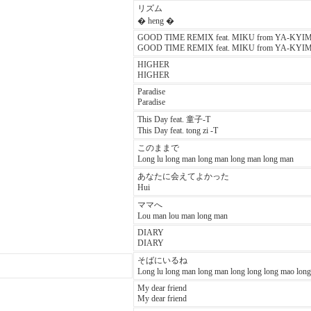
リズム
� heng �
GOOD TIME REMIX feat. MIKU from YA-KYI
GOOD TIME REMIX feat. MIKU from YA-KYI
HIGHER
HIGHER
Paradise
Paradise
This Day feat. 童子-T
This Day feat. tong zi -T
このままで
Long lu long man long man long man long man
あなたに会えてよかった
Hui
ママへ
Lou man lou man long man
DIARY
DIARY
そばにいるね
Long lu long man long man long long long mao lon
My dear friend
My dear friend