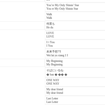
You’re My Only Shinin’ Star
You re My Only Shinin Star
Walk
Walk
何度も
He du
LOVE
LOVE
I☆You
I You
未来予想??I
Wei lai yu xiang ‡ I
My Beginning
My Beginning
そばにいるね
� ban � �� �
ONE WAY
ONE WAY
My dear friend
My dear friend
Last Letter
Last Letter