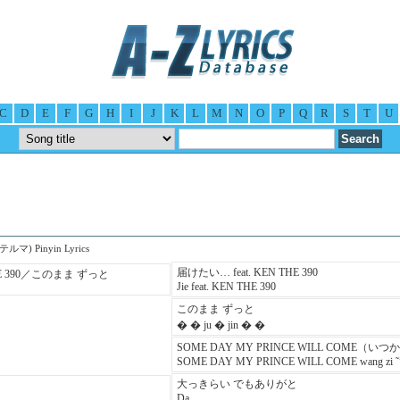
C
D
E
F
G
H
I
J
K
L
M
N
O
P
Q
R
S
T
U
テルマ) Pinyin Lyrics
届けたい… feat. KEN THE 390
THE 390／このまま ずっと
Jie feat. KEN THE 390
このまま ずっと
� � ju � jin � �
SOME DAY MY PRINCE WILL COME（い
SOME DAY MY PRINCE WILL COME wang zi ˜
大っきらい でもありがと
Da