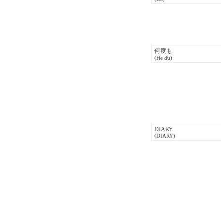
何度も
(He du)
DIARY
(DIARY)