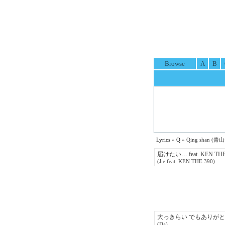
Browse
A
B
Lyrics
»
Q
» Qing shan (青山
届けたい… feat. KEN 
(Jie feat. KEN THE 390)
大っきらい でもありがと
(Da)