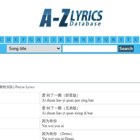
C
D
E
F
G
H
I
J
K
L
M
N
O
P
Q
R
S
T
U
 (青蛙乐队) Pinyin Lyrics
爱 转了一圈（群星版）
Ai zhuan liao yi quan qun xing ban
爱 转了一圈（兄弟版）
Ai zhuan liao yi quan xiong di ban
因为有你
Yin wei you ni
因为有你 （Demo）
Yin wei you ni Demo