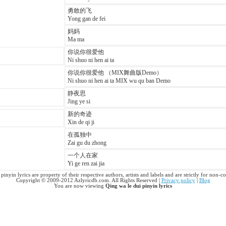
勇敢的飞
Yong gan de fei
妈妈
Ma ma
你说你很爱他
Ni shuo ni hen ai ta
你说你很爱他 （MIX舞曲版Demo）
Ni shuo ni hen ai ta MIX wu qu ban Demo
静夜思
Jing ye si
新的奇迹
Xin de qi ji
在孤独中
Zai gu du zhong
一个人在家
Yi ge ren zai jia
pinyin lyrics are property of their respective authors, artists and labels and are strictly for non-
Copyright © 2009-2012 Azlyricdb.com. All Rights Reserved |
Privacy policy
|
Blog
You are now viewing
Qing wa le dui pinyin lyrics