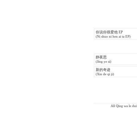
你说你很爱他 EP
(Ni shuo ni hen ai ta EP)
静夜思
(Jing ye si)
新的奇迹
(Xin de qi ji)
All Qing wa le dui 