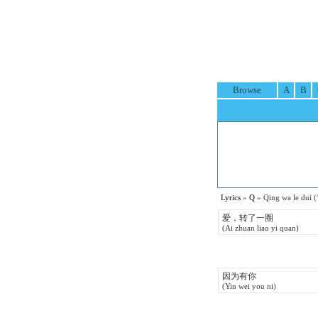
Browse
A
B
Lyrics
»
Q
» Qing wa le dui
爱，转了一圈
(Ai zhuan liao yi quan)
因为有你
(Yin wei you ni)