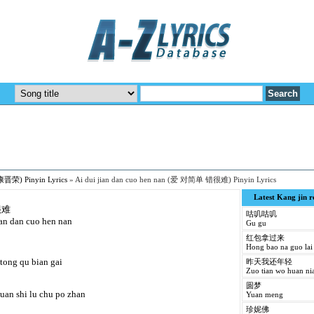
(康晋荣) Pinyin Lyrics
»
Ai dui jian dan cuo hen nan (爱 对简单 错很难) Pinyin Lyrics
Latest Kang jin 
很难
咕叽咕叽
ian dan cuo hen nan
Gu gu
红包拿过来
Hong bao na guo lai
 tong qu bian gai
昨天我还年轻
Zuo tian wo huan ni
圆梦
uan shi lu chu po zhan
Yuan meng
珍妮佛