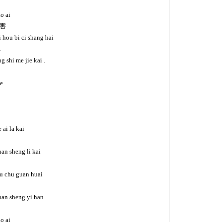
o ai
害
 hou bi ci shang hai
.
g shi me jie kai .
he
 ai la kai
nan sheng li kai
bu chu guan huai
 nan sheng yi han
o ai