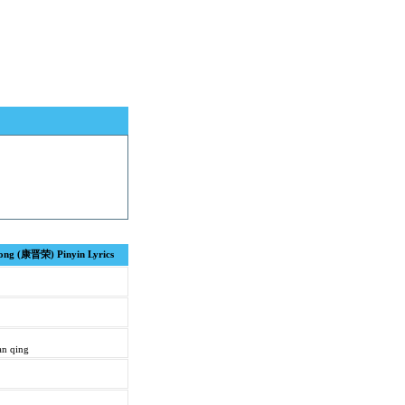
rong (康晋荣) Pinyin Lyrics
an qing