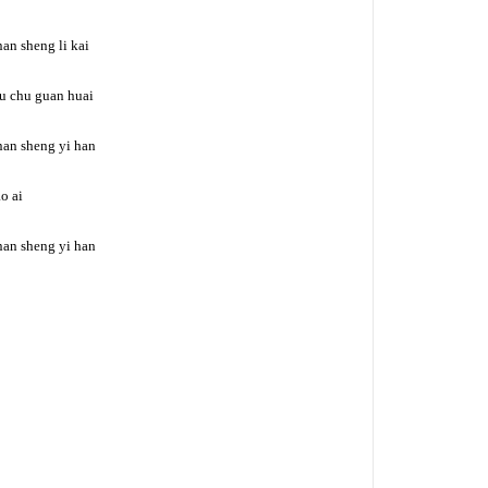
nan sheng li kai
bu chu guan huai
 nan sheng yi han
o ai
 nan sheng yi han