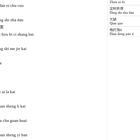
Zhen ni fo
fan er chu cuo
定时炸弹
Ding shi zha dan
ing shi zha dan
欠缺
Qian que
害
电灯泡ii
 hou bi ci shang hai
Dian deng pao ii
g shi me jie kai
he
 ai la kai
nan sheng li kai
bu chu guan huai
 nan sheng yi han