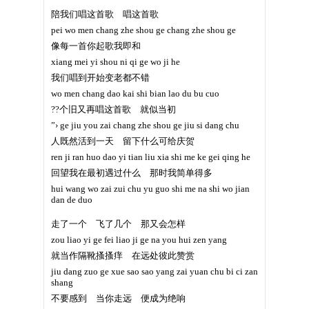
陪我们唱这首歌 唱这首歌
pei wo men chang zhe shou ge chang zhe shou ge
像每一首你起歌我即和
xiang mei yi shou ni qi ge wo ji he
我们唱到开始变老都不错
wo men chang dao kai shi bian lao du bu cuo
??个旧又再唱这首歌 就似当初
”› ge jiu you zai chang zhe shou ge jiu si dang chu
人既然活到一天 留下什么可给庆贺
ren ji ran huo dao yi tian liu xia shi me ke gei qing he
回望我在最初遇过什么 那时我简单得多
hui wang wo zai zui chu yu guo shi me na shi wo jian
dan de duo
走了一个 飞了几个 那又会怎样
zou liao yi ge fei liao ji ge na you hui zen yang
就当作隔靴搔搔痒 在远处彼此赞赏
jiu dang zuo ge xue sao sao yang zai yuan chu bi ci zan
shang
不要感到 当你走远 便成为绝响