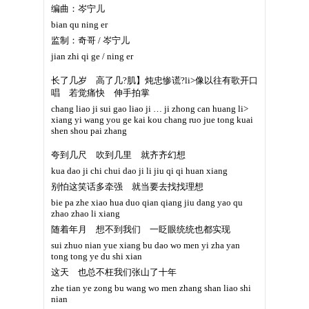
编曲：岑宁儿
bian qu ning er
监制：奇哥 / 岑宁儿
jian zhi qi ge / ning er
长了几岁 高了几?肌】炖忠惨谎?li>像以往有歌开口
唱 若觉痛快 伸手拍掌
chang liao ji sui gao liao ji … ji zhong can huang li>
xiang yi wang you ge kai kou chang ruo jue tong kuai
shen shou pai zhang
夸到几尺 吹到几里 就齐齐幻想
kua dao ji chi chui dao ji li jiu qi qi huan xiang
别怕这笑话多牵强 就当要去找找理想
bie pa zhe xiao hua duo qian qiang jiu dang yao qu
zhao zhao li xiang
随着年月 想不到我们 一眨眼统统也都实现
sui zhuo nian yue xiang bu dao wo men yi zha yan
tong tong ye du shi xian
这天 也总不枉我们张山了十年
zhe tian ye zong bu wang wo men zhang shan liao shi
nian