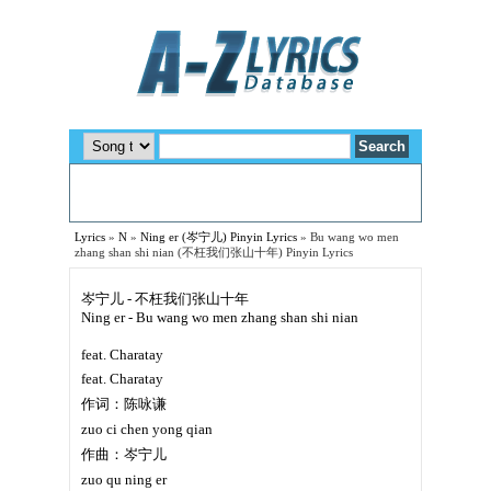
Lyrics
»
N
»
Ning er (岑宁儿) Pinyin Lyrics
»
Bu wang wo men
zhang shan shi nian (不枉我们张山十年) Pinyin Lyrics
岑宁儿 - 不枉我们张山十年
Ning er - Bu wang wo men zhang shan shi nian
feat. Charatay
feat. Charatay
作词：陈咏谦
zuo ci chen yong qian
作曲：岑宁儿
zuo qu ning er