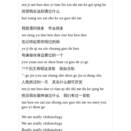
ren ji ran huo dao yi tian liu xia shi me ke gei qing he
回望我在这刻遇过什么
hui wang wo zai zhe ke yu guo shi me
我曾遇到很多 学会很多
wo zeng yu dao hen duo xue hui hen duo
也记得起那些闯过的祸
ye ji de qi na xie chuang guo de huo
有缘做你身边擦过的一个
you yuan zuo ni shen bian ca guo de yi ge
??个旧又再唱这首歌 就似当初
”› ge jiu you zai chang zhe shou ge jiu si dang chu
人既然活到一天 其实什么都可庆贺
ren ji ran huo dao yi tian qi shi shi me du ke qing he
然后我在最终做过什么 我们有过一首歌
ran hou wo zai zui zhong zuo guo shi me wo men you
guo yi shou ge
We are really chikinology
We are really chikinology
Really really chikinology