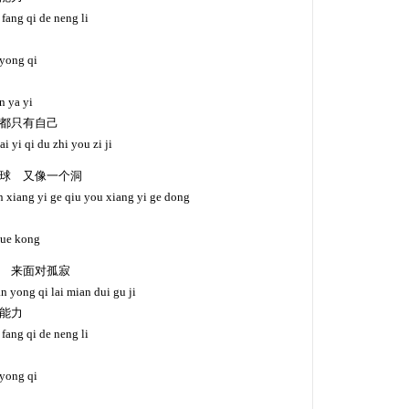
 fang qi de neng li
 yong qi
n ya yi
都只有自己
i yi qi du zhi you zi ji
球 又像一个洞
n xiang yi ge qiu you xiang yi ge dong
yue kong
 来面对孤寂
an yong qi lai mian dui gu ji
能力
 fang qi de neng li
 yong qi