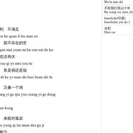
Ma lu tian shi
不枉我们张山十年
Bu wang wo men zha
Interlude(印度)
Interlude( yin du )
水彩
利 不满足
Shui cai
en he quan li bu man zu
 那不存在的苦
gan mai yuan na bu cun zai de ku
也没有伏
you qi ye mei you fu
 算是祸还是福
di ke yi suan shi huo huan shi fu
 又像一个洞
ang yi ge qiu you xiang yi ge dong
yue kong
 来面对孤寂
an yong qi lai mian dui gu ji
能力