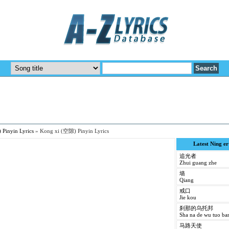
Pinyin Lyrics
»
Kong xi (空隙) Pinyin Lyrics
Latest Ning e
追光者
Zhui guang zhe
墙
Qiang
戒口
Jie kou
刹那的乌托邦
Sha na de wu tuo ba
马路天使