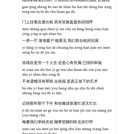
gan qing sheng ke tao de zhao hu kai shi ming bai xing
tong mo lu bi du chu huan gu du
门上挂着吉屋出租 房东笑脸盈盈热切招呼
men shang gua zhuo ji wu chu zu fang dong xiao lian
ying ying re qie zhao hu
一房一厅 落地窗户 能看见 我们曾合租的旧屋
yi fang yi ting luo di chuang hu neng kan jian wo men
zeng he zu de jiu wu
你现在是否一个人住 还是心有所属 已找到幸福
ni xian zai shi fou yi ge ren zhu huan shi xin you suo
shu yi zhao dao xing fu
不舍遗憾没有帮助 去祝福 是真正放下的艺术
bu she yi han mei you bang zhu qu zhu fu shi zhen
zheng fang xia de yi shu
记得那年那个下午 和你搬进新屋忙进又忙出
ji de na nian na ge xia wu he ni ban jin xin wu mang jin
you mang chu
晚餐我们举杯庆祝 聊梦想聊到听见你打呼
wan can wo men ju bei qing zhu liao meng xiang liao
dao ting jian ni da hu