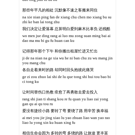
那些年平凡的相处 沉默像不速之客搬来同住
na xie nian ping fan de xiang chu chen mo xiang bu su
zhi ke ban lai tong zhu
我们决定让爱落幕 总算明白爱到麻木比辜负 还残酷
wo men jue ding rang ai luo mu zong suan ming bai ai
dao ma mu bi gu fu huan can ku
记得那年那个下午 和你搬出租屋忙进又忙出
ji de na nian na ge xia wu he ni ban chu zu wu mang jin
you mang chu
各自走着来时的路 却同时回头抱彼此痛哭
ge zi zou zhuo lai shi de lu que tong shi hui tou bao bi
ci tong ku
让时间替伤口热敷 痊愈了再勇敢去爱去投入
rang shi jian ti shang kou re fu quan yu liao zai yong
gan qu ai qu tou ru
爱没有捷径小路 要转了弯 要绕了路 用辛苦 换幸福
ai mei you jie jing xiao lu yao zhuan liao wan yao rao
liao lu yong xin ku huan xing fu
相信生命会因为 多转的弯 多绕的路 让旅途 更丰富