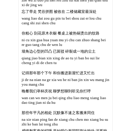
zhe wu zi duo jiu mei ren zhu tui kai men yan qian shu
xi de jing wu
忘了带走 梵谷拼图 被收在 二楼储藏室最深处
wang liao dai zou gu pin tu bei shou zai er lou chu
cang shi zui shen chu
你粗心 刮花原木衣橱 餐桌上被热锅烫出的纹路
ni cu xin gua hua yuan mu yi chu can zhuo shang bei
re guo tang chu de wen lu
墙角边心型的凹凸 已斑驳 碎裂成一地的尘土
qiang jiao bian xin xing de ao tu yi ban bo sui lie
cheng yi di de chen tu
记得那年那个下午 和你搬进新屋忙进又忙出
ji de na nian na ge xia wu he ni ban jin xin wu mang jin
you mang chu
晚餐我们举杯庆祝 聊梦想聊到听见你打呼
wan can wo men ju bei qing zhu liao meng xiang liao
dao ting jian ni da hu
那些年平凡的相处 沉默像不速之客搬来同住
na xie nian ping fan de xiang chu chen mo xiang bu su
zhi ke ban lai tong zhu
感情剩客套的招呼 开始明白形同陌路比独处 还孤独