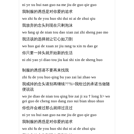
ni ye xu hui nan guo na me jiu de guo qie guo
我制服的诱惑是对你爱的追求
wo zhi fu de you huo shi dui ni ai de zhui qiu
我放弃的念头到现在只剩泡沫
wo fang qi de nian tou dao xian zai zhi sheng pao mo
我活该的选择就让它心如刀割
wo huo gai de xuan ze jiu rang ta xin ru dao ge
你只要一掉头就开始新的生活
ni zhi yao yi diao tou jiu kai shi xin de sheng huo
制服的诱惑请不要再来找我
zhi fu de you huo qing bu yao zai lai zhao wo
我戒掉的念头请别再继续???li>我给过的承诺当做随
便说说
wo jie diao de nian tou qing bie zai ji xu † long li> wo
gei guo de cheng nuo dang zuo sui bian shuo shuo
你也许会难过那么就得过且过
ni ye xu hui nan guo na me jiu de guo qie guo
我制服的诱惑是对你爱的追求
wo zhi fu de you huo shi dui ni ai de zhui qiu