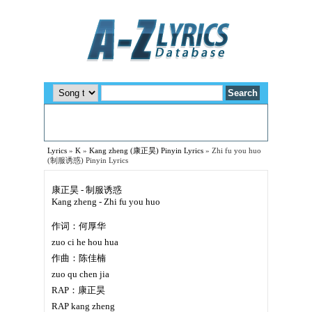
Lyrics
»
K
»
Kang zheng (康正昊) Pinyin Lyrics
»
Zhi fu you huo
(制服诱惑) Pinyin Lyrics
康正昊 - 制服诱惑
Kang zheng - Zhi fu you huo
作词：何厚华
zuo ci he hou hua
作曲：陈佳楠
zuo qu chen jia
RAP：康正昊
RAP kang zheng