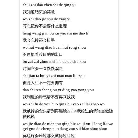
shui zhi dao zhen shi de qing yi
我知道结束的笑意
wo zhi dao jie shu de xiao yi
哼忘记你不需要什么道理
heng wang ji ni bu xu yao shi me dao li
我会忘掉还会松手
wo hui wang diao huan hui song shou
不再执着没目的的出口
bu zai zhi zhuo mei mu de de chu kou
时间它会一直慢慢溜走
shi jian ta hui yi zhi man man liu zou
但是人生不一定要拥有
dan shi ren sheng bu yi ding yao yong you
我制服的诱惑请不要再来找我
wo zhi fu de you huo qing bu yao zai lai zhao wo
我戒掉的念头请别再继续???li>我给过的承诺当做随
便说说
wo jie diao de nian tou qing bie zai ji xu † long li> wo
gei guo de cheng nuo dang zuo sui bian shuo shuo
你也许会难过那么就得过且过