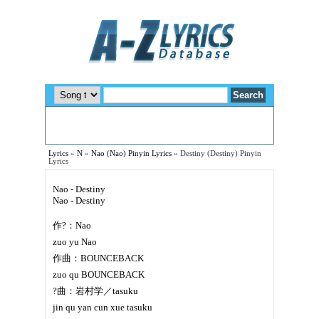
Lyrics
»
N
»
Nao (Nao) Pinyin Lyrics
»
Destiny (Destiny) Pinyin
Lyrics
Nao - Destiny
Nao - Destiny
作?：Nao
zuo yu Nao
作曲：BOUNCEBACK
zuo qu BOUNCEBACK
?曲：岩村学／tasuku
jin qu yan cun xue tasuku