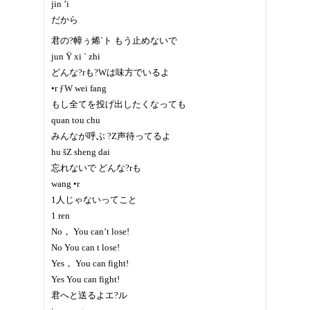
jin ’i
だから
君の?幛ぅ烯`ト もう止めないで
jun Ÿ xi ` zhi
どんな?rも?Wは味方でいるよ
•r ƒW wei fang
もし全てを投げ出したくなっても
quan tou chu
みんなが呼ぶ ?Z声待ってるよ
hu šZ sheng dai
忘れないで どんな?rも
wang •r
1人じゃないってこと
1 ren
No， You can’t lose!
No You can t lose!
Yes， You can fight!
Yes You can fight!
君へと送るよエ?ル