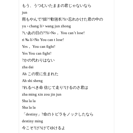
もう、うつむいたままの君じゃないなら
jun
雨もやんで?妞??欷毪长?li>忘れかけた君の中の
yu › chang li> wang jun zhong
?いあの日の??li>No， You can’t lose!
ri ‰ li>No You can t lose!
Yes， You can fight!
Yes You can fight!
?かの代わりはない
zha dai
Ah この世に生まれた
Ah shi sheng
?れるべき命 信じて走り?けるのさ君は
zha ming xin zou jin jun
Sha la la
Sha la la
「destiny」?命のトビラをノックしたなら
destiny ming
今こそ?け?iけてゆけるよ