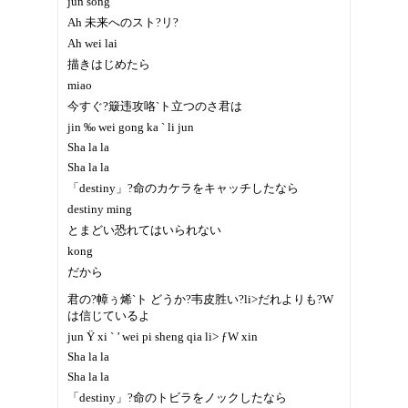
jun song
Ah 未来へのスト?リ?
Ah wei lai
描きはじめたら
miao
今すぐ?簸违攻咯`ト立つのさ君は
jin ‰ wei gong ka ` li jun
Sha la la
Sha la la
「destiny」?命のカケラをキャッチしたなら
destiny ming
とまどい恐れてはいられない
kong
だから
君の?幛ぅ烯`ト どうか?韦皮胜い?li>だれよりも?W
は信じているよ
jun Ÿ xi ` ’ wei pi sheng qia li> ƒW xin
Sha la la
Sha la la
「destiny」?命のトビラをノックしたなら