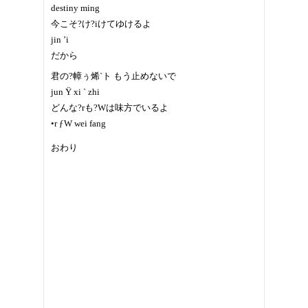
destiny ming
今こそ?け?iけてゆけるよ
jin ’i
だから
君の?幛ぅ烯`ト もう止めないで
jun Ÿ xi ` zhi
どんな?rも?Wは味方でいるよ
•r ƒW wei fang
おわり