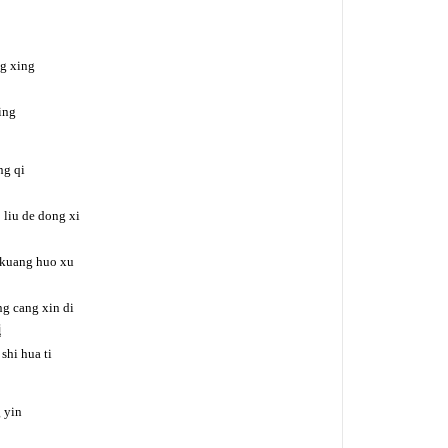
ng xing
ing
ng qi
 liu de dong xi
 kuang huo xu
ng cang xin di
题
shi hua ti
 yin