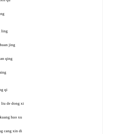
ing
 ling
huan jing
ian qing
ming
ng qi
 liu de dong xi
 kuang huo xu
ng cang xin di