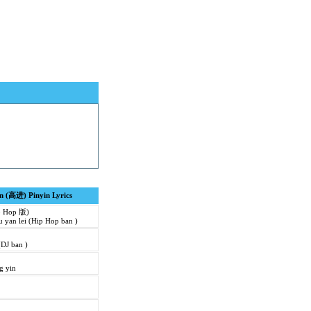
in (高进) Pinyin Lyrics
Hop 版)
u yan lei (Hip Hop ban )
(DJ ban )
g yin