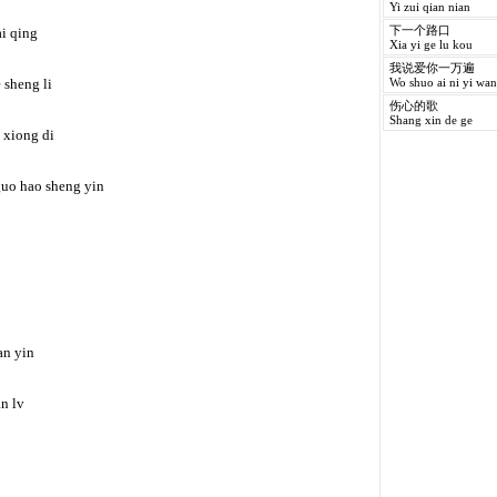
Yi zui qian nian
ai qing
下一个路口
Xia yi ge lu kou
我说爱你一万遍
 sheng li
Wo shuo ai ni yi wan
伤心的歌
Shang xin de ge
 xiong di
guo hao sheng yin
an yin
n lv