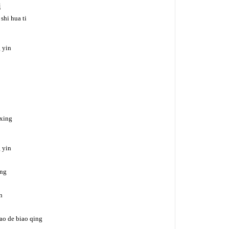
题
shi hua ti
 yin
 xing
 yin
ing
n
hao de biao qing