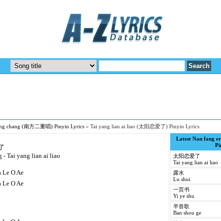
hong chang (南方二重唱) Pinyin Lyrics
»
Tai yang lian ai liao (太阳恋爱了) Pinyin Lyrics
Latest Nan fang
Pi
了
- Tai yang lian ai liao
太阳恋爱了
Tai yang lian ai liao
 Le O Ae
露水
Lu shui
 Le O Ae
一页书
Yi ye shu
半首歌
Ban shou ge