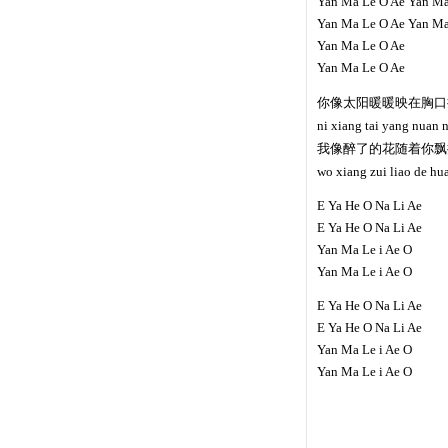
Yan Ma Le O Ae Yan Ma
Yan Ma Le O Ae Yan Ma
Yan Ma Le O Ae
Yan Ma Le O Ae
你像太阳暖暖映在胸口
ni xiang tai yang nuan 
我像醉了的花随着你飘
wo xiang zui liao de hu
E Ya He O Na Li Ae
E Ya He O Na Li Ae
Yan Ma Le i Ae O
Yan Ma Le i Ae O
E Ya He O Na Li Ae
E Ya He O Na Li Ae
Yan Ma Le i Ae O
Yan Ma Le i Ae O