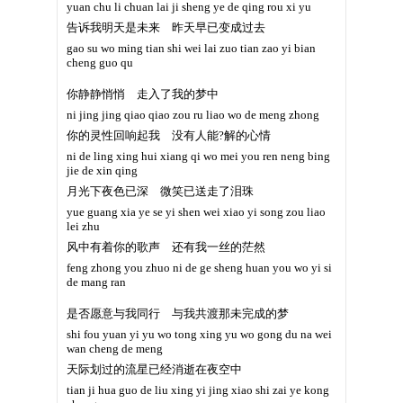
yuan chu li chuan lai ji sheng ye de qing rou xi yu
告诉我明天是未来 昨天早已变成过去
gao su wo ming tian shi wei lai zuo tian zao yi bian
cheng guo qu
你静静悄悄 走入了我的梦中
ni jing jing qiao qiao zou ru liao wo de meng zhong
你的灵性回响起我 没有人能?解的心情
ni de ling xing hui xiang qi wo mei you ren neng bing
jie de xin qing
月光下夜色已深 微笑已送走了泪珠
yue guang xia ye se yi shen wei xiao yi song zou liao
lei zhu
风中有着你的歌声 还有我一丝的茫然
feng zhong you zhuo ni de ge sheng huan you wo yi si
de mang ran
是否愿意与我同行 与我共渡那未完成的梦
shi fou yuan yi yu wo tong xing yu wo gong du na wei
wan cheng de meng
天际划过的流星已经消逝在夜空中
tian ji hua guo de liu xing yi jing xiao shi zai ye kong