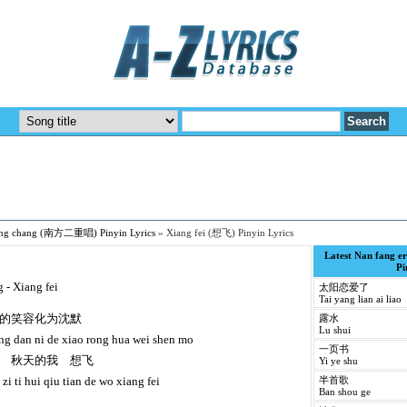
hong chang (南方二重唱) Pinyin Lyrics
»
Xiang fei (想飞) Pinyin Lyrics
Latest Nan fang
Pi
 - Xiang fei
太阳恋爱了
Tai yang lian ai liao
的笑容化为沈默
露水
Lu shui
leng dan ni de xiao rong hua wei shen mo
一页书
 秋天的我 想飞
Yi ye shu
 zi ti hui qiu tian de wo xiang fei
半首歌
Ban shou ge