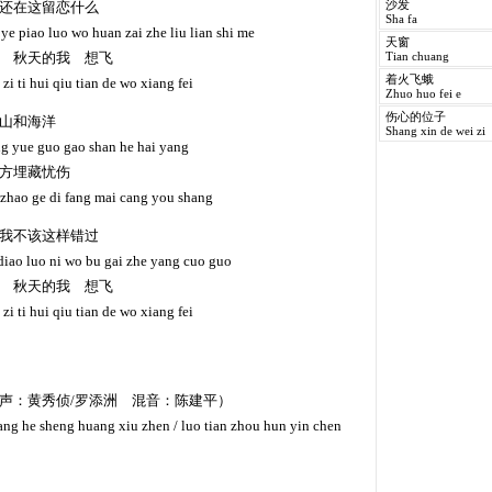
还在这留恋什么
沙发
Sha fa
ye piao luo wo huan zai zhe liu lian shi me
天窗
 秋天的我 想飞
Tian chuang
着火飞蛾
 zi ti hui qiu tian de wo xiang fei
Zhuo huo fei e
伤心的位子
山和海洋
Shang xin de wei zi
ng yue guo gao shan he hai yang
方埋藏忧伤
 zhao ge di fang mai cang you shang
我不该这样错过
 diao luo ni wo bu gai zhe yang cuo guo
 秋天的我 想飞
 zi ti hui qiu tian de wo xiang fei
声：黄秀侦/罗添洲 混音：陈建平）
iang he sheng huang xiu zhen / luo tian zhou hun yin chen