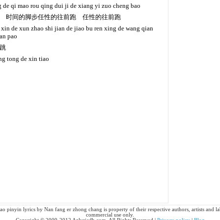
g de qi mao rou qing dui ji de xiang yi zuo cheng bao
 时间的脚步任性的往前跑 任性的往前跑
 xin de xun zhao shi jian de jiao bu ren xing de wang qian
ian pao
跳
ng tong de xin tiao
o pinyin lyrics by Nan fang er zhong chang is property of their respective authors, artists and lab
commercial use only.