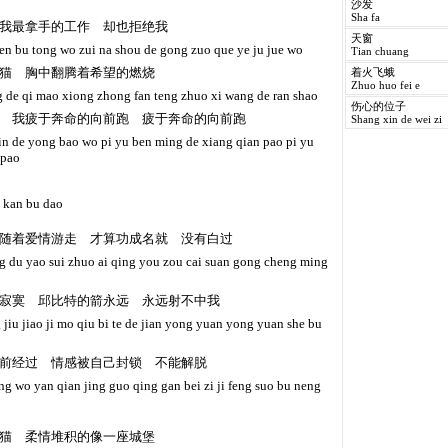
沙发
Sha fa
我最拿手的工作 却也拒绝我
天窗
en bu tong wo zui na shou de gong zuo que ye ju jue wo
Tian chuang
猫 胸中翻腾着希望的燃烧
着火飞蛾
Zhuo huo fei e
ng de qi mao xiong zhong fan teng zhuo xi wang de ran shao
伤心的位子
 我疲于奔命的向前跑 疲于奔命的向前跑
Shang xin de wei zi
in de yong bao wo pi yu ben ming de xiang qian pao pi yu
 pao
e kan bu dao
随着爱情游走 才算功成名就 没有白过
eng du yao sui zhuo ai qing you zou cai suan gong cheng ming
寂寞 邱比特的箭永远 永远射不中我
g jiu jiao ji mo qiu bi te de jian yong yuan yong yuan she bu
前经过 情感被自己封锁 不能解脱
ng wo yan qian jing guo qing gan bei zi ji feng suo bu neng
猫 柔情堆积的像一座城堡