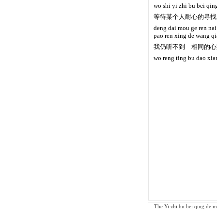
wo shi yi zhi bu bei qin
等待某个人耐心的寻找
deng dai mou ge ren nai
pao ren xing de wang q
我仍听不到 相同的心
wo reng ting bu dao xia
The Yi zhi bu bei qing de ma