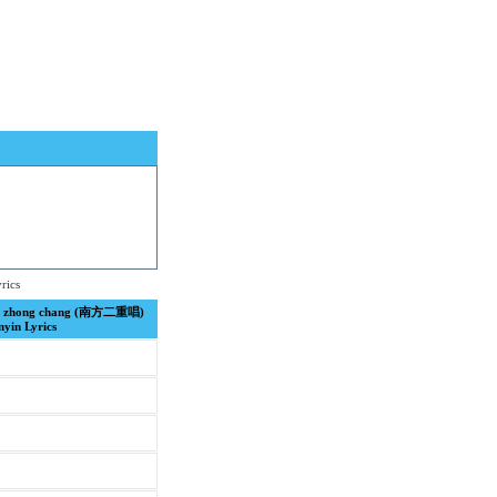
rics
 er zhong chang (南方二重唱)
nyin Lyrics