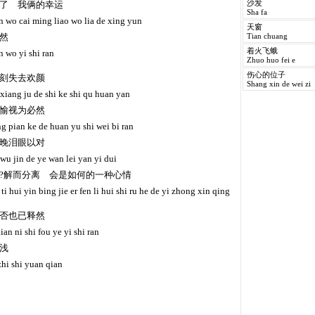
了 我俩的幸运
沙发
Sha fa
n wo cai ming liao wo lia de xing yun
天窗
然
Tian chuang
着火飞蛾
n wo yi shi ran
Zhuo huo fei e
伤心的位子
刻失去欢颜
Shang xin de wei zi
xiang ju de shi ke shi qu huan yan
愉视为必然
g pian ke de huan yu shi wei bi ran
晚泪眼以对
wu jin de ye wan lei yan yi dui
?解而分离 会是如何的一种心情
i hui yin bing jie er fen li hui shi ru he de yi zhong xin qing
否也已释然
an ni shi fou ye yi shi ran
浅
zhi shi yuan qian