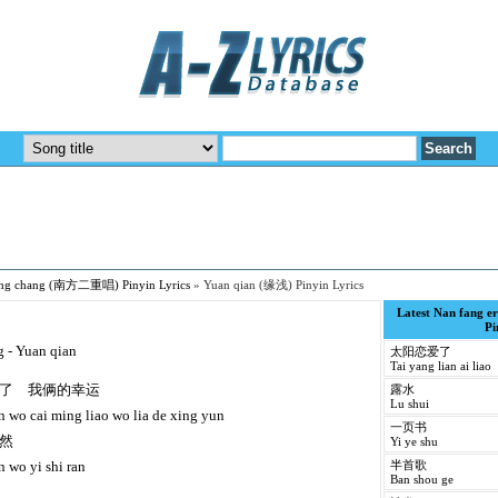
hong chang (南方二重唱) Pinyin Lyrics
»
Yuan qian (缘浅) Pinyin Lyrics
Latest Nan fang
Pi
g - Yuan qian
太阳恋爱了
Tai yang lian ai liao
了 我俩的幸运
露水
Lu shui
n wo cai ming liao wo lia de xing yun
一页书
然
Yi ye shu
n wo yi shi ran
半首歌
Ban shou ge