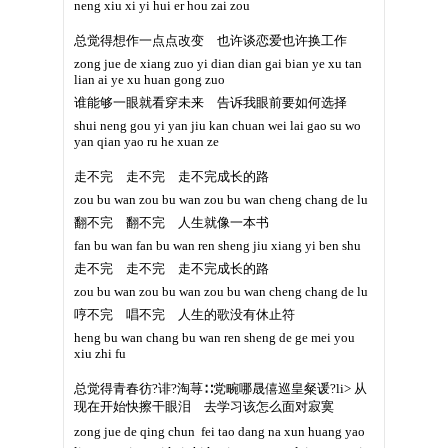
neng xiu xi yi hui er hou zai zou
总觉得想作一点点改变 也许谈恋爱也许换工作
zong jue de xiang zuo yi dian dian gai bian ye xu tan
lian ai ye xu huan gong zuo
谁能够一眼就看穿未来 告诉我眼前要如何选择
shui neng gou yi yan jiu kan chuan wei lai gao su wo
yan qian yao ru he xuan ze
走不完 走不完 走不完成长的路
zou bu wan zou bu wan zou bu wan cheng chang de lu
翻不完 翻不完 人生就像一本书
fan bu wan fan bu wan ren sheng jiu xiang yi ben shu
走不完 走不完 走不完成长的路
zou bu wan zou bu wan zou bu wan cheng chang de lu
哼不完 唱不完 人生的歌没有休止符
heng bu wan chang bu wan ren sheng de ge mei you
xiu zhi fu
总觉得青春彷?诽?淘荨∷党畹哪晟僖巡皇粲谖?li> 从
现在开始快擦干眼泪 去学习该怎么面对寂寞
zong jue de qing chun  fei tao dang na xun huang yao