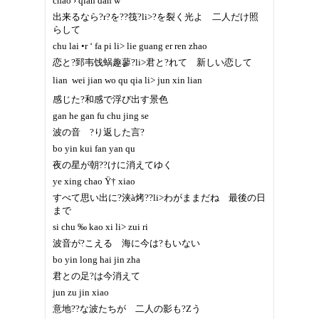
chao › qian dan w
出来るなら?r?を??筏?li>?を裂く光よ 二人だけ照
らして
chu lai •r ‘ fa pi li> lie guang er ren zhao
恋と?郅韦饯蜗趣蓼?li>君と?れて 新しい恋して
lian  wei jian wo qu qia li> jun xin lian
感じた?和感で浮び出す景色
gan he gan fu chu jing se
波の音 ?り返した言?
bo yin kui fan yan qu
夜の星が朝??けに消えてゆく
ye xing chao Ÿ† xiao
すべて思い出に?浃à烤??li>わがままだね 最後の日
まで
si chu ‰ kao xi li> zui ri
波音が?こえる 海に今は?もいない
bo yin long hai jin zha
君との足?は今消えて
jun zu jin xiao
意地??な波たちが 二人の影も?Zう