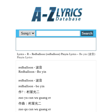
Lyrics
»
R
»
Redballoon (redballoon) Pinyin Lyrics
»
Bo yin (波音)
Pinyin Lyrics
redballoon - 波音
Redballoon - Bo yin
redballoon - 波音
redballoon - bo yin
作?：村屋光二
zuo yu cun wu guang er
作曲：村屋光二
zuo qu cun wu guang er