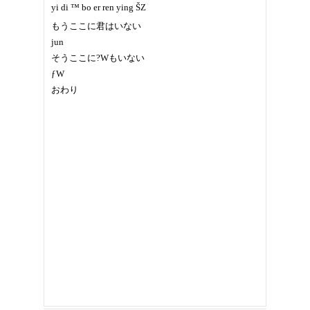
yi di ™ bo er ren ying ŠZ
もうここに君はいない
jun
そうここに?Wもいない
ƒW
おわり