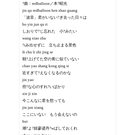
?曲：redballoon／本?昭光
jin qu redballoon ben zhao guang
「波音」君がいない?ぎ去った日々は
bo yin jun qu ri
しおりで?じ忘れた 小?みたい
wang xiao zha
?iみ出せずに 立ち止まる景色
ši chu li zhi jing se
朝?上げてた空の青に似ていない
chao yao shang kong qing si
近すぎて?えなくなるのかな
jin yao
些?な心のすれ?いばかり
xie ji xin
今こんなに君を想っても
jin jun xiang
ここにいない もう会えないの
hui
潮?よ?妞蓼谴丹?wばしておくれ