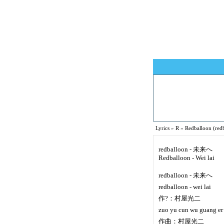
Lyrics
»
R
»
Redballoon (redb
redballoon - 未来へ
Redballoon - Wei lai
redballoon - 未来へ
redballoon - wei lai
作?：村屋光二
zuo yu cun wu guang er
作曲：村屋光二