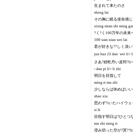
生まれて来たのさ
sheng lai
その胸に眠る使命感じ
xiong mian shi ming ga
?く?く100万年の未来
100 wan nian wei lai
君が好きな??しく淡い?
jun hao ƒž dan  wei li> 
さあ?妞虼丹い皮郅?l
› dan pi li> li zhi
明日を目指して
ming ri mu zhi
少しならば休めばいい
shao xiu
思わず?iいたハイウェ
si ši
目指す明日は?ひとつ
mu zhi ming ri
澄み切った空が?冥??l