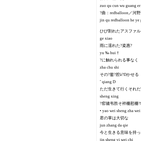
zuo qu cun wu guang er
?曲：redballoon／河
jin qu redballoon he ye 
ひび割れたアスファル
ge xiao
雨に濡れた?粢惠?
yu ‰ hui †
?に触れられる事なく
zha chu shi
その?鏊?腔à?Dかせる
ˆ qiang D
ただ生きて行くそれだ
sheng xing
?窑辘韦胜そ袢栅慰栅?
• yao wei sheng zha wei
君の掌は大切な
jun zhang da qie
今と生きる意味を持っ
jin sheng yi wei chi