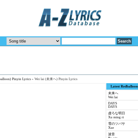
alloon) Pinyin Lyrics
»
Wei lai (未来へ) Pinyin Lyrics
Latest Redballoon 
未来へ
Wei lai
DAYS
DAYS
虚ろな明日
Xu ming ri
雪のツバサ
Xue
波音