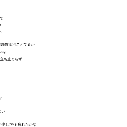
て
n
へ
郅胃?li>?こえてるか
long
i>立ち止まらず
イ
ない
i>少し?Wも疲れたかな