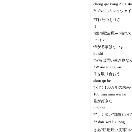
cheng qie kong Ž li> s
?い?いこのマイウェイ
?Tれたつもりさ
‘T
?妞?Δ欷皮庑︻?枯れ
› pi † ku
怖がる事はないよ
bu shi
?Wらは弱い生き物な
ƒW ruo sheng wu
手を取り合おう
shou qu he
?く?く100万年の未来
100 wan nian wei lai
君が好きな
jun hao
??しく淡い?郅胃?li>
ƒž dan  wei li> long
さあ?妞虼丹い皮郅?l