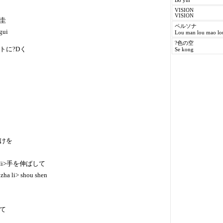
Bo yin
VISION
VISION
野圭
ペルソナ
gui
Lou man lou mao lo
?色の空
トに?Dく
Se kong
けを
li>手を伸ばして
 zha li> shou shen
て