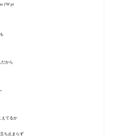
hao ƒW pi
ても
んだから
へ
?こえてるか
i>立ち止まらず