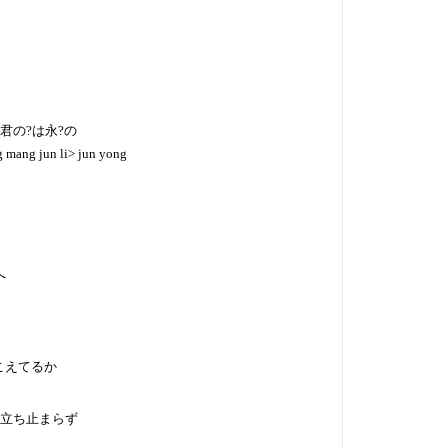
>君の?は永?の
ng mang jun li> jun yong
へ
?こえてるか
i>立ち止まらず