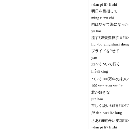
› dan pi li> li zhi
明日を目指して
ming ri mu zhi
雨はやがて海になった
yu hai
流す?嫦菠婴摔胜盲?li
liu › bo ying shuai she
プライドを?せて
yao
力??く?iいて行く
li Š ši xing
?く?く100万年の未来
100 wan nian wei lai
君が好きな
jun hao
??しく淡い?郅胃?li>
ƒž dan  wei li> long
さあ?妞虼丹い皮郅?l
› dan pi li> li zhi