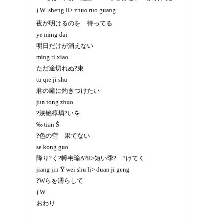
ƒW  sheng li> zhuo ruo guang
夜が明けるのを 待ってる
ye ming dai
明日だけが消えない
ming ri xiao
ただ途切れぬ?束
tu qie ji shu
君の瞳に灼きつけたい
jun tong zhuo
?浃铯椁填?いを
‰ tian Š
?色の空 果てない
se kong guo
降り?く?幛韦瑜Δ?li>短い季? ?けてく
jiang jin Ÿ wei shu li> duan ji geng
?Wらを濡らして
ƒW
おわり