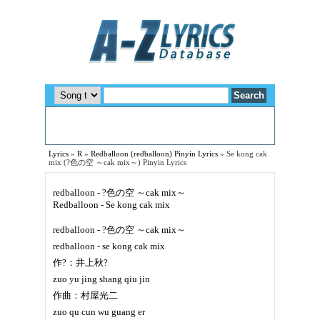
Lyrics
»
R
»
Redballoon (redballoon) Pinyin Lyrics
»
Se kong cak
mix (?色の空 ～cak mix～) Pinyin Lyrics
redballoon - ?色の空 ～cak mix～
Redballoon - Se kong cak mix
redballoon - ?色の空 ～cak mix～
redballoon - se kong cak mix
作?：井上秋?
zuo yu jing shang qiu jin
作曲：村屋光二
zuo qu cun wu guang er