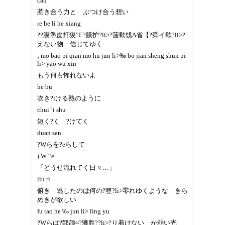
can
惹き合う力と ぶつけ合う想い
re he li he xiang
??膜堡皮扦狻”Г?膜护?li>?菠欷饯Δ省【?舜イ欷?li>?
えない物 信じてゆく
‚ mo bao pi qian mo hu jun li>‰ bo jian sheng shun pi
li> yao wu xin
もう何も怖れないよ
he bu
吹き?iける熟のように
chui ’i shu
短く?く ?けてく
duan san
?Wらを?eらして
ƒW “e
「どうせ流れてく日々…」
liu ri
俯き 逃したのは何の?簦?li>零れゆくような きら
めきが欲しい
fu tao he ‰ jun li> ling yu
?Wらは?郅颉≈?辘胜??li>?り着けない か弱い光