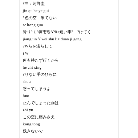
?曲：河野圭
jin qu he ye gui
?色の空 果てない
se kong guo
降り?く?幛韦瑜Δ?li>短い季? ?けてく
jiang jin Ÿ wei shu li> duan ji geng
?Wらを濡らして
ƒW
何も持たず行くから
he chi xing
?りない手のひらに
shou
惑ってしまうよ
huo
止んでしまった雨は
zhi yu
この空に痛みさえ
kong tong
残きないで