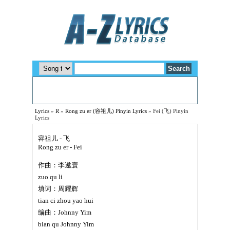
Lyrics
»
R
»
Rong zu er (容祖儿) Pinyin Lyrics
»
Fei (飞) Pinyin
Lyrics
容祖儿 - 飞
Rong zu er - Fei
作曲：李遨寰
zuo qu li
填词：周耀辉
tian ci zhou yao hui
编曲：Johnny Yim
bian qu Johnny Yim