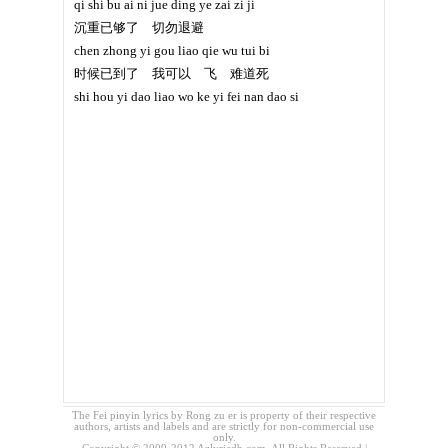
qi shi bu ai ni jue ding ye zai zi ji
沉重已够了 切勿退避
chen zhong yi gou liao qie wu tui bi
时候已到了 我可以 飞 难道死
shi hou yi dao liao wo ke yi fei nan dao si
The Fei pinyin lyrics by Rong zu er is property of their respective
authors, artists and labels and are strictly for non-commercial use
only.