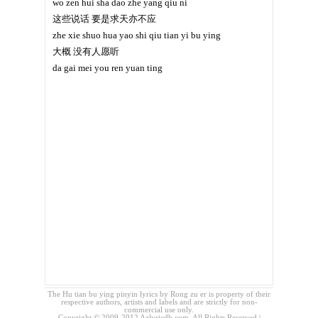
wo zen hui sha dao zhe yang qiu ni
这些说话 要是求天亦不应
zhe xie shuo hua yao shi qiu tian yi bu ying
大概 没有人愿听
da gai mei you ren yuan ting
The Hu tian bu ying pinyin lyrics by Rong zu er is property of their
respective authors, artists and labels and are strictly for non-
commercial use only.
Copyright © 2009-2012 Azlyricdb.com. All Rights Reserved |