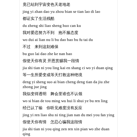
竟已站到宇宙变色天老地老
jing yi zhan dao yu zhou bian se tian lao di lao
都证实了生活残酷
du zheng shi liao sheng huo can ku
我对爱恋努力不到 抱不服态度
wo dui ai lian nu li bu dao bao bu fu tai du
不过 来到这刻难保
bu guo lai dao zhe ke nan bao
假使天你有灵 开恩赏赐我一段情
jia shi tian ni you ling kai en shang ci wo yi duan qing
等一生所爱变成等天打救这种绝境
deng yi sheng suo ai bian cheng deng tian da jiu zhe
zhong jue jing
我似变得透明 舞会里谁也不认领
wo si bian de tou ming wu hui li shui ye bu ren ling
经已认了输 你听见难度没有反应
jing yi ren liao shu ni ting jian nan du mei you fan ying
假使天你有情 怎忍心骗我这段情
jia shi tian ni you qing zen ren xin pian wo zhe duan
qing