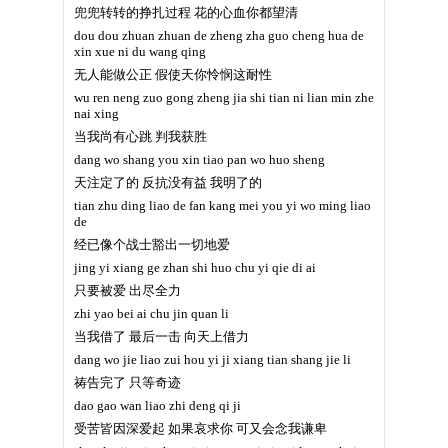
兜兜转转的挣扎过程 花的心血你都望清
dou dou zhuan zhuan de zheng zha guo cheng hua de
xin xue ni du wang qing
无人能做公正 假使天你怜悯这耐性
wu ren neng zuo gong zheng jia shi tian ni lian min zhe
nai xing
当我尚有心跳 判我获胜
dang wo shang you xin tiao pan wo huo sheng
天注定了的 反抗没有益 我明了的
tian zhu ding liao de fan kang mei you yi wo ming liao
de
经已像个战士豁出一切地爱
jing yi xiang ge zhan shi huo chu yi qie di ai
只要被爱 出尽全力
zhi yao bei ai chu jin quan li
当我借了 最后一击 向天上借力
dang wo jie liao zui hou yi ji xiang tian shang jie li
祷告完了 只等奇迹
dao gao wan liao zhi deng qi ji
受苦皆因深爱起 如果哀求你 可又会念我谦卑