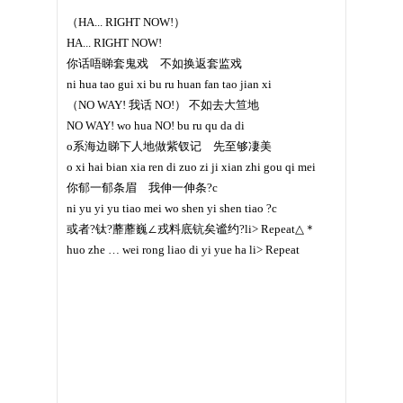
（HA... RIGHT NOW!）
HA... RIGHT NOW!
你话唔睇套鬼戏 不如换返套监戏
ni hua tao gui xi bu ru huan fan tao jian xi
（NO WAY! 我话 NO!） 不如去大笪地
NO WAY! wo hua NO! bu ru qu da di
o系海边睇下人地做紫钗记 先至够凄美
o xi hai bian xia ren di zuo zi ji xian zhi gou qi mei
你郁一郁条眉 我伸一伸条?c
ni yu yi yu tiao mei wo shen yi shen tiao ?c
或者?钛?蘼蘼巍∠戎料底钪矣谧约?li> Repeat△＊
huo zhe … wei rong liao di yi yue ha li> Repeat