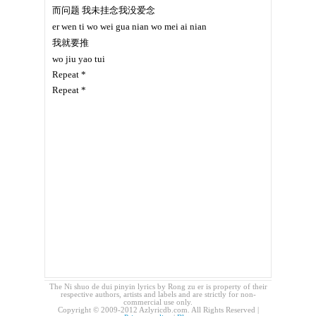
而问题 我未挂念我没爱念
er wen ti wo wei gua nian wo mei ai nian
我就要推
wo jiu yao tui
Repeat *
Repeat *
The Ni shuo de dui pinyin lyrics by Rong zu er is property of their
respective authors, artists and labels and are strictly for non-
commercial use only.
Copyright © 2009-2012 Azlyricdb.com. All Rights Reserved |