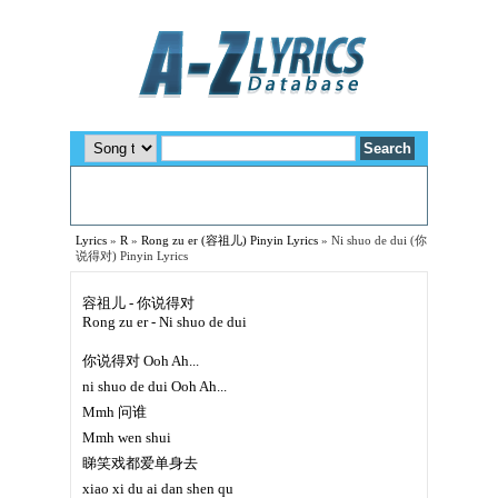
Lyrics
»
R
»
Rong zu er (容祖儿) Pinyin Lyrics
»
Ni shuo de dui (你
说得对) Pinyin Lyrics
容祖儿 - 你说得对
Rong zu er - Ni shuo de dui
你说得对 Ooh Ah...
ni shuo de dui Ooh Ah...
Mmh 问谁
Mmh wen shui
睇笑戏都爱单身去
xiao xi du ai dan shen qu