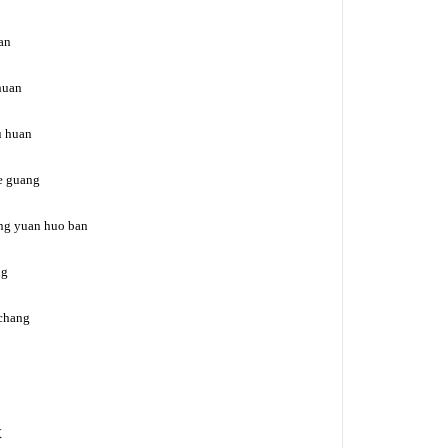
an
 huan
u huan
de guang
ong yuan huo ban
ng
 chang
敢