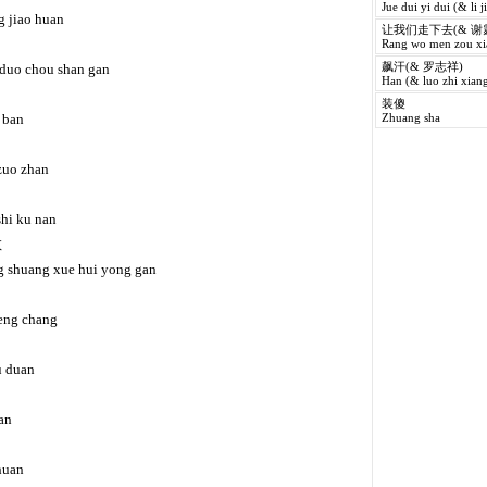
Jue dui yi dui (& li j
g jiao huan
让我们走下去(& 谢
Rang wo men zou xia
 duo chou shan gan
飙汗(& 罗志祥)
Han (& luo zhi xiang
装傻
g ban
Zhuang sha
 zuo zhan
shi ku nan
敢
g shuang xue hui yong gan
heng chang
ku duan
an
 huan