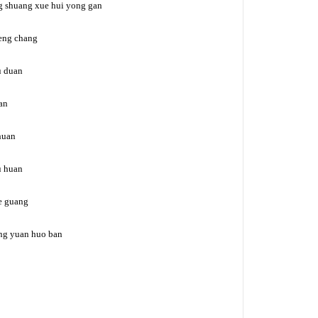
g shuang xue hui yong gan
heng chang
ku duan
an
 huan
u huan
de guang
ong yuan huo ban