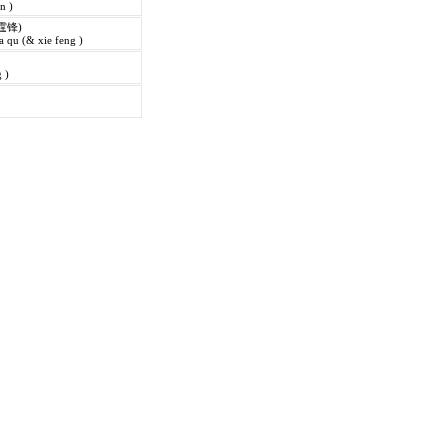
in )
霆锋)
 qu (& xie feng )
 )