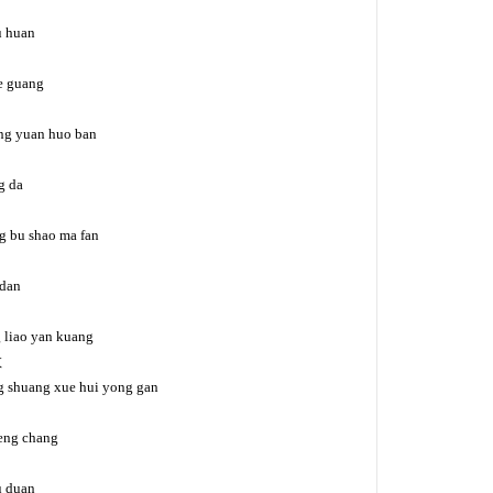
u huan
de guang
ong yuan huo ban
g da
g bu shao ma fan
 dan
 liao yan kuang
敢
g shuang xue hui yong gan
heng chang
ku duan