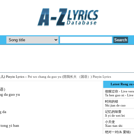
儿) Pinyin Lyrics
»
Pei wo chang da guo yu (陪我长大 （国语）) Pinyin Lyrics
Latest Rong zu
国语）
他狠过你 - Live vers
ng da guo yu
Ta hen guo ni - Live
时间的错
Shi jian de cuo
g da
记忆的味蕾
Ji yi de wei lei
小天使
i tong yi ban
Xiao tian shi
绝对一对(& 栗锦)