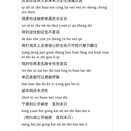
其实你这坏人从来未为女生虔诚认真
qi shi ni zhe huai ren cong lai wei wei nv sheng cheng
ren zhen
我爱你这秘密谁愿意去证实
wo ai ni zhe mi mi shui yuan yi qu zheng shi
得到这忧郁症也不委屈
de dao zhe you yu zheng ye bu wei qu
将灯泡关上后便放心怀念你只可惜只够力啜泣
jiang deng pao guan shang hou bian fang xin huai nian
ni zhi ke xi zhi gou li qi
我对你再老实难令你变老实
wo dui ni zai lao shi nan ling ni bian lao shi
单恋者都可以勇敢呼吸
dan lian zhe du ke yi yong gan hu xi
趁你我还未消失
chen ni wo huan wei xiao shi
宁愿别公开秘密 直到末日
ning yuan bie gong kai mi mi zhi dao mo ri
（明白就公开秘密 直到末日）
ming bai jiu gong kai mi mi zhi dao mo ri