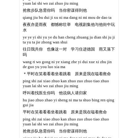
yuan lai shi wo zai zhuo jiu ming
抢救步队急需你吗 当你密谋得到他
qiang jiu bu dui ji xu ni ma dang ni mi mou de dao ta
夜夜亦是雨夜 都憾称壮举 电视剧集他与他街中玩
水
ye ye yi shi yu ye du han cheng zhuang ju dian shi ju ji
ta yu ta jie zhong wan shui
往日我共你 也像这一对 学习住进德国 雨又落下
吗
wang ri wo gong ni ye xiang zhe yi dui xue xi zhu jin
de guo yu you luo xia ma
＊平时在笑着看着坐着跳着 原来是我在嗌着救命
ping shi zai xiao zhuo kan zhuo zuo zhuo tiao zhuo
yuan lai shi wo zai zhuo jiu ming
呼叫着找医生你吗 他说病人请归家
hu jiao zhuo zhao yi sheng ni ma ta shuo bing ren qing
gui jia
平时在笑着看着坐着跳着 原来是我在嗌着救命
ping shi zai xiao zhuo kan zhuo zuo zhuo tiao zhuo
yuan lai shi wo zai zhuo jiu ming
抢救步队急需你吗 当你密谋得到他