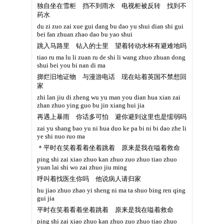
独自坐在雪柜 挡不到雨水 电视柜被反转 找到不
药水
du zi zuo zai xue gui dang bu dao yu shui dian shi gui
bei fan zhuan zhao dao bu yao shui
跳入马路里 钻入的士里 望着转动水杯有避难地吗
tiao ru ma lu li zuan ru de shi li wang zhuo zhuan dong
shui bei you bi nan di ma
掷烂旧地证物 与漫游电话 现在站着英国不禁想回
家
zhi lan jiu di zheng wu yu man you dian hua xian zai
zhan zhuo ying guo bu jin xiang hui jia
再遇上暴雨 你话多可怕 避你避到这里也是懦弱吗
zai yu shang bao yu ni hua duo ke pa bi ni bi dao zhe li
ye shi nuo ruo ma
＊平时在笑着看着坐着跳着 原来是我在嗌着救命
ping shi zai xiao zhuo kan zhuo zuo zhuo tiao zhuo
yuan lai shi wo zai zhuo jiu ming
呼叫着找医生你吗 他说病人请归家
hu jiao zhuo zhao yi sheng ni ma ta shuo bing ren qing
gui jia
平时在笑着看着坐着跳着 原来是我在嗌着救命
ping shi zai xiao zhuo kan zhuo zuo zhuo tiao zhuo