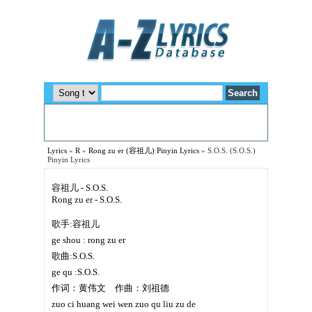
Lyrics
»
R
»
Rong zu er (容祖儿) Pinyin Lyrics
»
S.O.S. (S.O.S.)
Pinyin Lyrics
容祖儿 - S.O.S.
Rong zu er - S.O.S.
歌手:容祖儿
ge shou : rong zu er
歌曲:S.O.S.
ge qu :S.O.S.
作词：黄伟文 作曲：刘祖德
zuo ci huang wei wen zuo qu liu zu de