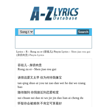
Lyrics
»
R
»
Rong zu er (容祖儿) Pinyin Lyrics
»
Shen jiao rou gui
(身骄肉贵) Pinyin Lyrics
容祖儿 - 身骄肉贵
Rong zu er - Shen jiao rou gui
谈情说爱又太早 但为何待我像宝
tan qing shuo ai you tai zao dan wei he dai wo xiang
bao
随传随到 你我接近到恋爱程度
sui chuan sui dao ni wo jie jin dao lian ai cheng du
怀疑你会被难倒 不肯定可算最好