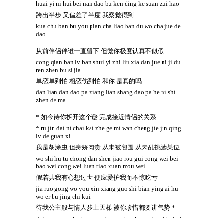
huai yi ni hui bei nan dao bu ken ding ke suan zui hao
跨出半步 又偏差了半度 我察觉得到
kua chu ban bu you pian cha liao ban du wo cha jue de
dao
从前伴侣伴谁一直留下 但觉你极度认真不似假
cong qian ban lv ban shui yi zhi liu xia dan jue ni ji du
ren zhen bu si jia
单恋单到怕 相恋伤到怕 和你 是真的吗
dan lian dan dao pa xiang lian shang dao pa he ni shi
zhen de ma
* 如今待你拆开这个谜 完成接近情侣的关系
* ru jin dai ni chai kai zhe ge mi wan cheng jie jin qing
lv de guan xi
我是胡涂虫 但身娇肉贵 从未被包围 从未乱挑选某位
wo shi hu tu chong dan shen jiao rou gui cong wei bei
bao wei cong wei luan tiao xuan mou wei
假若共我有心想过世 便应爱护我而不惊吃亏
jia ruo gong wo you xin xiang guo shi bian ying ai hu
wo er bu jing chi kui
待我公主般与情人步上天梯 被你珍惜都要讲气势 *