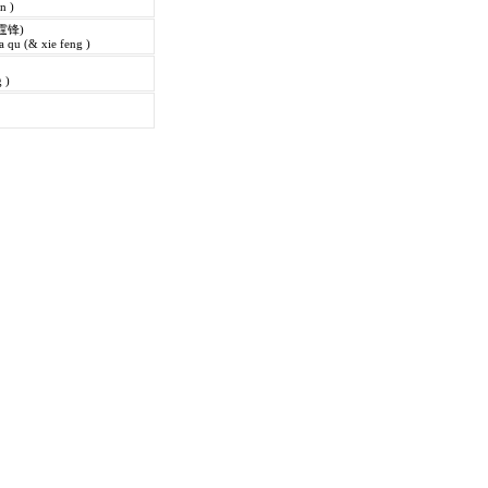
in )
霆锋)
 qu (& xie feng )
 )