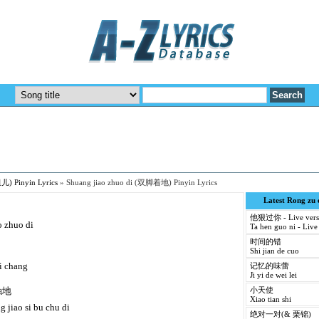
儿) Pinyin Lyrics
»
Shuang jiao zhuo di (双脚着地) Pinyin Lyrics
Latest Rong zu
他狠过你 - Live vers
o zhuo di
Ta hen guo ni - Live
时间的错
Shi jian de cuo
ui chang
记忆的味蕾
Ji yi de wei lei
触地
小天使
Xiao tian shi
 jiao si bu chu di
绝对一对(& 栗锦)