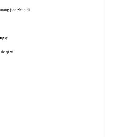
huang jiao zhuo di
ng qi
 de qi xi