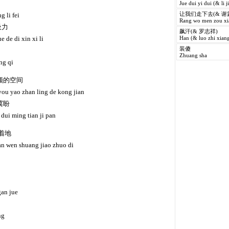
Jue dui yi dui (& li j
g li fei
让我们走下去(& 谢
Rang wo men zou xia
吸力
飙汗(& 罗志祥)
e de di xin xi li
Han (& luo zhi xiang
装傻
Zhuang sha
ng qi
领的空间
you yao zhan ling de kong jian
冀盼
dui ming tian ji pan
脚着地
an wen shuang jiao zhuo di
gan jue
ng