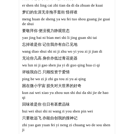
er shen shi ling cai zhi tian da di da zhuan de kuai
梦幻的生涯无非拖手逛街 怪得谁
meng huan de sheng ya wu fei tuo shou guang jie guai
de shui
要敬拜你 便没视力静观世态
yao jing bai ni bian mei shi li jing guan shi tai
忘掉谁是你 记住我亦有自己见地
wang diao shui shi ni ji zhu wo yi you zi ji jian di
无论你几高 身价亦低过青花瓷器
wu lun ni ji gao shen jia yi di guo qing hua ci qi
评核我自己 只顾投资于爱情
ping he wo zi ji zhi gu tou zi yu ai qing
困在微小宇宙 损失对大世界的好奇
kun zai wei xiao yu zhou sun shi dui da shi jie de hao
qi
回味谁是你 往日有甚麽品味
hui wei shui shi ni wang ri you shen pin wei
只要敢远飞 亦能自创我的搜神记
zhi yao gan yuan fei yi neng zi chuang wo de sou shen
ji