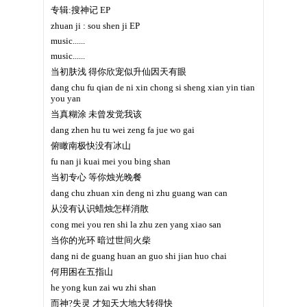
专辑:搜神记 EP
zhuan ji : sou shen ji EP
music......
music......
当初肤浅 得你欣宠似升仙因天有眼
dang chu fu qian de ni xin chong si sheng xian yin tian
you yan
当真糊涂 未曾发觉我该
dang zhen hu tu wei zeng fa jue wo gai
俯瞰南极快没有冰山
fu nan ji kuai mei you bing shan
当初专心 等你烛光晚餐
dang chu zhuan xin deng ni zhu guang wan can
从没有认识蜡烛怎样消散
cong mei you ren shi la zhu zen yang xiao san
当你的光环 暗过世间火柴
dang ni de guang huan an guo shi jian huo chai
何用困在五指山
he yong kun zai wu zhi shan
而神?失灵 才知天大地大转得快