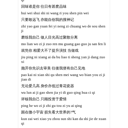
回味谁是你 往日有甚麽品味
hui wei shui shi ni wang ri you shen pin wei
只要敢远飞 亦能自创我的搜神记
zhi yao gan yuan fei yi neng zi chuang wo de sou shen
ji
磨练我自己 做人目光高过聚散分离
mo lian wo zi ji zuo ren mu guang gao guo ju san fen li
就凭你 相爱大不了提升演技 当做戏
jiu ping ni xiang ai da bu liao ti sheng yan ji dang zuo
xi
抛开你先识去审美 往後我便有自己见地
pao kai ni xian shi qu shen mei wang wo bian you zi ji
jian di
无论爱几高 身价亦低过青花瓷器
wu lun ai ji gao shen jia yi di guo qing hua ci qi
评核我自己 只顾投资于爱情
ping he wo zi ji zhi gu tou zi yu ai qing
困在微小宇宙 损失看大世界的?气
kun zai wei xiao yu zhou sun shi kan da shi jie de xuan
qi