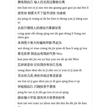
磨练我自己 做人目光高过聚散分离
mo lian wo zi ji zuo ren mu guang gao guo ju san fen li
就凭你 相爱大不了提升演技 当做戏
jiu ping ni xiang ai da bu liao ti sheng yan ji dang zuo
xi
从前只懂情人的感动力量最珍贵
cong qian zhi dong qing ren de gan dong li liang zui
zhen gui
未洞悉小巷大街偏地华丽 昂起头
wei dong xi xiao xiang da jie pian di hua li ang qi tou
看见世界 我也会有我的气势 Woo
kan jian shi jie wo ye hui you wo de qi shi Woo
忘掉谁是你 记住我亦有自己见地
wang diao shui shi ni ji zhu wo yi you zi ji jian di
无论你几高 身价亦低过青花瓷器
wu lun ni ji gao shen jia yi di guo qing hua ci qi
评核我自己 只顾投资于爱情
ping he wo zi ji zhi gu tou zi yu ai qing
困在微小宇宙 损失对大世界的好奇
kun zai wei xiao yu zhou sun shi dui da shi jie de hao
qi