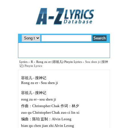
Lyrics
»
R
»
Rong zu er (容祖儿) Pinyin Lyrics
»
Sou shen ji (搜神
记) Pinyin Lyrics
容祖儿 - 搜神记
Rong zu er - Sou shen ji
容祖儿 - 搜神记
rong zu er - sou shen ji
作曲：Christopher Chak 作词：林夕
zuo qu Christopher Chak zuo ci lin xi
编曲：陈珀 监制：Alvin Leong
bian qu chen jian zhi Alvin Leong