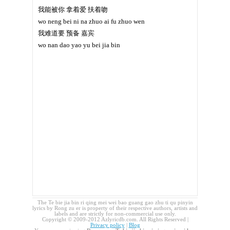
我能被你 拿着爱 扶着吻
wo neng bei ni na zhuo ai fu zhuo wen
我难道要 预备 嘉宾
wo nan dao yao yu bei jia bin
The Te bie jia bin ri qing mei wei bao guang gao zhu ti qu pinyin
lyrics by Rong zu er is property of their respective authors, artists and
labels and are strictly for non-commercial use only.
Copyright © 2009-2012 Azlyricdb.com. All Rights Reserved |
Privacy policy
|
Blog