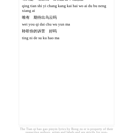
qing tian shi yi chang kang kai hai wo ai du bu neng
xiang ai
唯有 期待出乌云吗
wei you qi dai chu wu yun ma
聆听你的诉苦 好吗
ting ni de su ku hao ma
The Tian qi bao gao pinyin lyrics by Rong zu er is property of their
respective authors, artists and labels and are strictly for non-