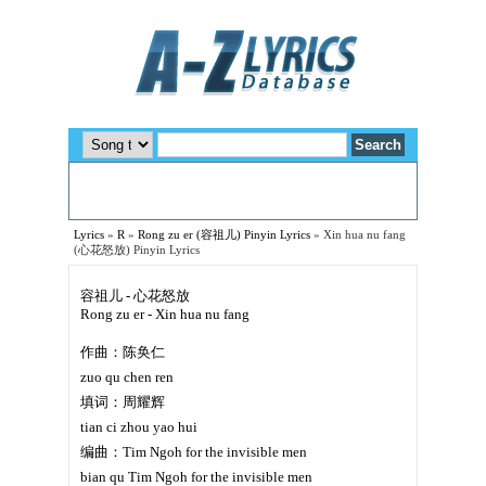
Lyrics
»
R
»
Rong zu er (容祖儿) Pinyin Lyrics
»
Xin hua nu fang
(心花怒放) Pinyin Lyrics
容祖儿 - 心花怒放
Rong zu er - Xin hua nu fang
作曲：陈奂仁
zuo qu chen ren
填词：周耀辉
tian ci zhou yao hui
编曲：Tim Ngoh for the invisible men
bian qu Tim Ngoh for the invisible men