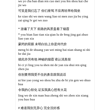
wo ye cha ban dian ren cuo mei you fen shou kai che
jie wo
可笑是我们忘了 你们座驾 不应再轻率给我坐
ke xiao shi wo men wang liao ni men zuo jia bu ying
zai qing lv gei wo zuo
* 游遍了天下 前路的风景盖着了烟霞
* you bian liao tian xia qian lu de feng jing gai zhuo
liao yan xia
蒙闭的双眼 未明白拈上你是何代价
meng bi de shuang yan wei ming bai nian shang ni shi
he dai jia
彼此亦另有他 神秘的烟霞 谁认清真假
bi ci yi ling you ta shen mi de yan xia shui ren qing
zhen jia
你别要用我受不住的鼻音跟我说话
ni bie yao yong wo shou bu zhu de bi yin gen wo shuo
hua
令我的心软化 证实我真心想有火花
ling wo de xin ruan hua zheng shi wo zhen xin xiang
you huo hua
# 难道我别无异心 完全没好感