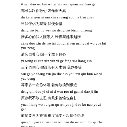
# nan dao wo bie wu yi xin wan quan mei hao gan
都可以跟你散心 装作假天真
du ke yi gen ni san xin zhuang zuo jia tian zhen
当我伴侣为我等 我便会憎
dang wo ban lv wei wo deng wo bian hui zeng
憎多心的我太懂累人 难怪我越来越憎
zeng duo xin de wo tai dong lei ren nan guai wo yue lai
yue zeng
遗忘自尊心 因一个放下良心
yi wang zi zun xin yin yi ge fang xia liang xin
三个也伤心 假设若有人求婚 我亦要等
san ge ye shang xin jia she ruo you ren qiu hun wo yi
yao deng
等亲多一次你体温 若你敢挨到极近
deng qin duo yi ci ni ti wen ruo ni gan ai dao ji jin
原谅我不敢去忍 有几多苦恼也自甘
yuan liang wo bu gan qu ren you ji duo ku nao ye zi
gan
前度要再为难我 难度我受不起这个热吻
qian du yao zai wei nan wo nan du wo shou bu qi zhe
ge re wen