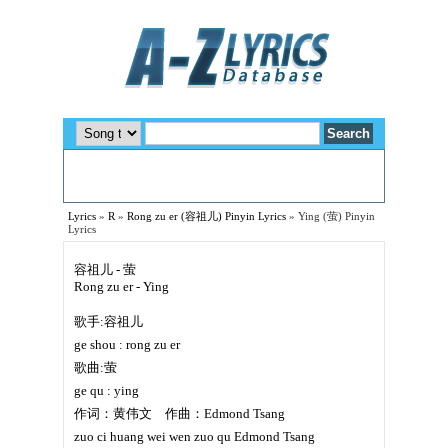
Lyrics
»
R
»
Rong zu er (容祖儿) Pinyin Lyrics
»
Ying (萤) Pinyin
Lyrics
容祖儿 - 萤
Rong zu er - Ying
歌手:容祖儿
ge shou : rong zu er
歌曲:萤
ge qu : ying
作词：黄伟文 作曲：Edmond Tsang
zuo ci huang wei wen zuo qu Edmond Tsang