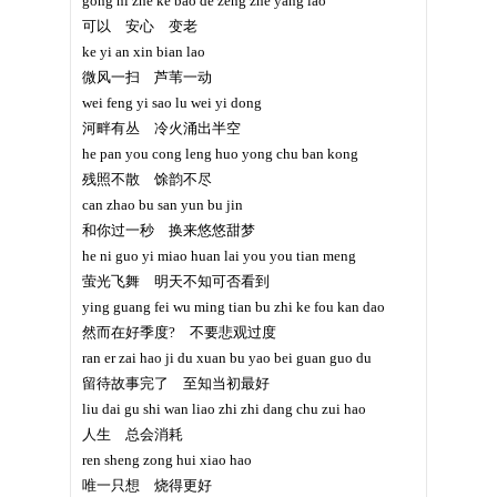
gong ni zhe ke bao de zeng zhe yang lao
可以 安心 变老
ke yi an xin bian lao
微风一扫 芦苇一动
wei feng yi sao lu wei yi dong
河畔有丛 冷火涌出半空
he pan you cong leng huo yong chu ban kong
残照不散 馀韵不尽
can zhao bu san yun bu jin
和你过一秒 换来悠悠甜梦
he ni guo yi miao huan lai you you tian meng
萤光飞舞 明天不知可否看到
ying guang fei wu ming tian bu zhi ke fou kan dao
然而在好季度? 不要悲观过度
ran er zai hao ji du xuan bu yao bei guan guo du
留待故事完了 至知当初最好
liu dai gu shi wan liao zhi zhi dang chu zui hao
人生 总会消耗
ren sheng zong hui xiao hao
唯一只想 烧得更好