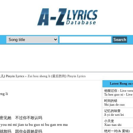
儿) Pinyin Lyrics
»
Zui hou sheng li (最后胜利) Pinyin Lyrics
Latest Rong zu
他狠过你 - Live vers
ng li
Ta hen guo ni - Live
时间的错
Shi jian de cuo
记忆的味蕾
Ji yi de wei lei
密见她 不过你不敢认吗
小天使
 you mi mi jian ta bu guo ni bu gan ren ma
Xiao tian shi
就散吗 因你会跟她是吗
绝对一对(& 栗锦)