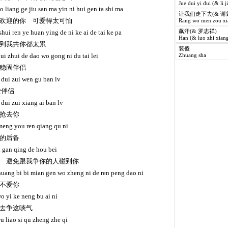
Jue dui yi dui (& li j
 liang ge jiu san ma yin ni hui gen ta shi ma
让我们走下去(& 谢
欢迎的你 可爱得太可怕
Rang wo men zou xia
shui ren ye huan ying de ni ke ai de tai ke pa
飙汗(& 罗志祥)
Han (& luo zhi xiang
到我共你都太累
装傻
ui zhui de dao wo gong ni du tai lei
Zhuang sha
稳固伴侣
 dui zui wen gu ban lv
爱伴侣
dui zui xiang ai ban lv
抢去你
 meng you ren qiang qu ni
的后备
i gan qing de hou bei
 避免跟我争你的人碰到你
shuang bi bi mian gen wo zheng ni de ren peng dao ni
不爱你
o yi ke neng bu ai ni
去争这啖气
u liao si qu zheng zhe qi