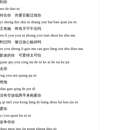
到你
 wo de dao ni
对住你 尚要百般迁就你
 yi sheng dui zhu ni shang yao bai ban qian jiu ni
又有她 终有天守不住吗
 wen li you you ta zhong you tian shou bu zhu ma
利过吗 惨过放心输掉吗
wo you sheng li guo ma can guo fang xin shu diao ma
影迷的你 可爱得太可怕
quan qiu you ying mi de ni ke ai de tai ke pa
去你
meng you ren qiang qu ni
绝地
 dao gan qing de jue di
没有空放低两手来抱紧你
 qi mei you kong fang di liang shou lai bao jin ni
爱你
yi you quan bu ai ni
攻争夺你
 zhuo mou jun jin gong zheng duo ni