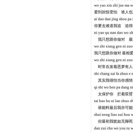
wo yao xin zhi jue ma wo
爱到担惊受怕 谁人也
ai dao dan jing shou pa 
你要去难道我追 追得
ni yao qu nan dao wo zh
我只想跟你做对 最
wo zhi xiang gen ni zuo
我只想跟你做对 最相
wo zhi xiang gen ni zuo 
时常在发着恶梦有人
shi chang zai fa zhuo e
其实我很怕当你感情
qi shi wo hen pa dang n
太保护你 拦着双臂
tai bao hu ni lan zhuo 
谁能料最后我亦可能
shui neng liao zui hou w
但最初我犹如无聊死
dan zui chu wo you ru w