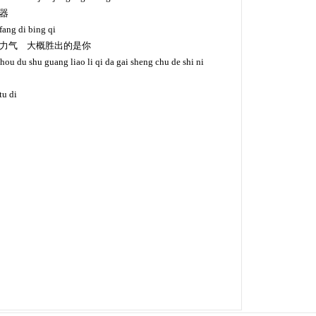
器
fang di bing qi
力气 大概胜出的是你
ou du shu guang liao li qi da gai sheng chu de shi ni
tu di